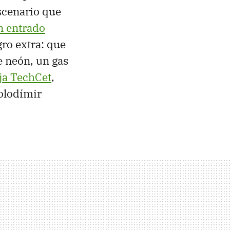
scenario que
n entrado
gro extra: que
e neón, un gas
ja TechCet
,
Volodímir