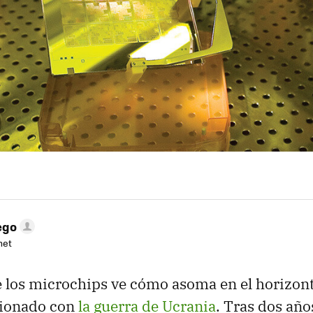
ego
net
e los microchips ve cómo asoma en el horizon
cionado con
la guerra de Ucrania
. Tras dos añ