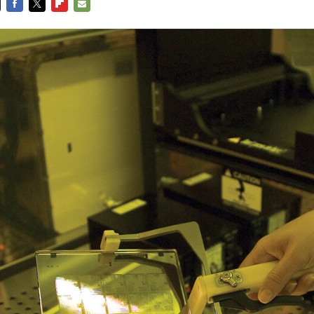
FACEBOOK
TWITTER
FLIPBOARD
E-
MAIL