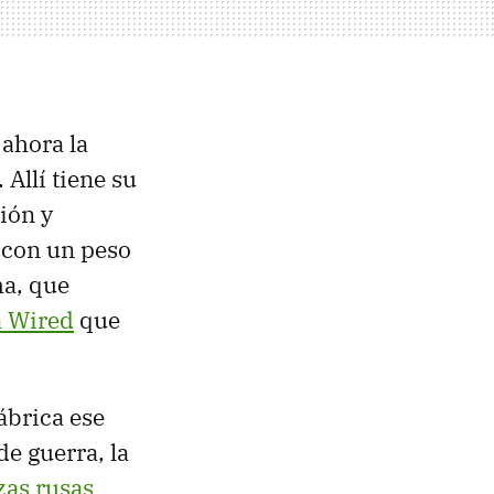
 ahora la
. Allí tiene su
ión y
y con un peso
ma, que
a Wired
que
ábrica ese
de guerra, la
zas rusas