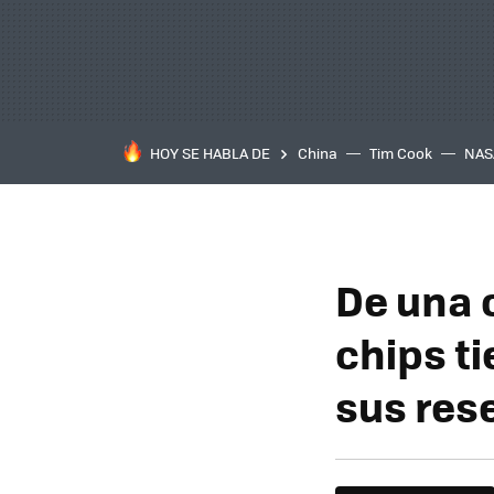
HOY SE HABLA DE
China
Tim Cook
NAS
De una c
chips t
sus res