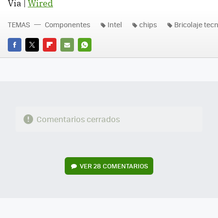
Vía |
Wired
TEMAS
Componentes
Intel
chips
Bricolaje tec
FACEBOOK
TWITTER
FLIPBOARD
E-
WHATSAPP
MAIL
Comentarios cerrados
VER
28 COMENTARIOS