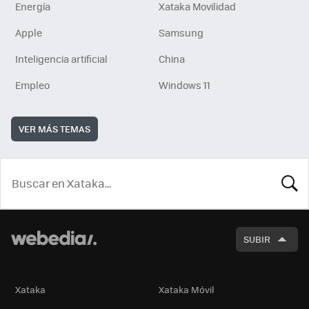
Energía
Xataka Movilidad
Apple
Samsung
Inteligencia artificial
China
Empleo
Windows 11
VER MÁS TEMAS
BUSCA
SUBIR
Xataka
Xataka Móvil