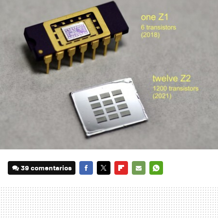
39 comentarios
FACEBOOK
TWITTER
FLIPBOARD
E-
WHATSAPP
MAIL