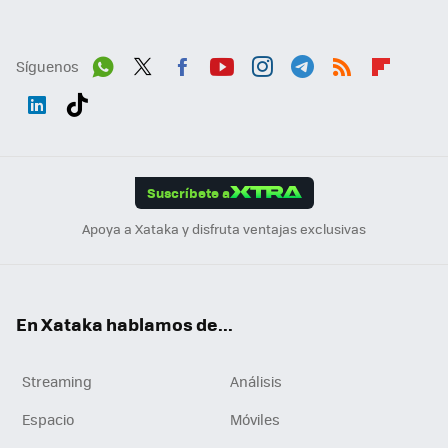
Síguenos
Wh
Twit
Fac
You
Inst
Tele
RSS
Flip
ats
ter
ebo
tub
agr
gra
boa
Link
Tikt
App
ok
e
am
m
rd
edI
ok
Suscríbete a
n
Apoya a Xataka y disfruta ventajas exclusivas
En Xataka hablamos de...
Streaming
Análisis
Espacio
Móviles