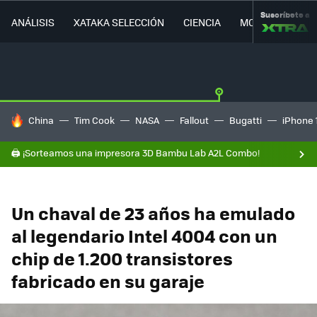
Suscríbete a
ANÁLISIS
XATAKA SELECCIÓN
CIENCIA
MOVILIDAD
HOY SE HABLA DE
China
Tim Cook
NASA
Fallout
Bugatti
iPhone 
🖨️ ¡Sorteamos una impresora 3D Bambu Lab A2L Combo!
Un chaval de 23 años ha emulado
al legendario Intel 4004 con un
chip de 1.200 transistores
fabricado en su garaje