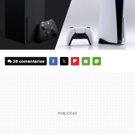
26 comentarios
FACEBOOK
TWITTER
FLIPBOARD
E-
WHATSAPP
MAIL