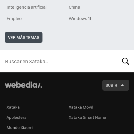
Inteligencia artificial
China
Empleo
Windows 11
VER MÁS TEMAS
BUSCA
SUBIR
Xataka
Xataka Móvil
Applesfera
Xataka Smart Home
Mundo Xiaomi