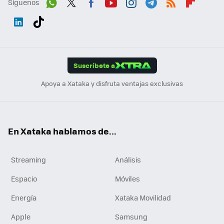
Síguenos
Wh
Twit
Fac
You
Inst
Tele
RSS
Flip
ats
ter
ebo
tub
agr
gra
boa
Link
Tikt
App
ok
e
am
m
rd
edI
ok
Suscríbete a
n
Apoya a Xataka y disfruta ventajas exclusivas
En Xataka hablamos de...
Streaming
Análisis
Espacio
Móviles
Energía
Xataka Movilidad
Apple
Samsung