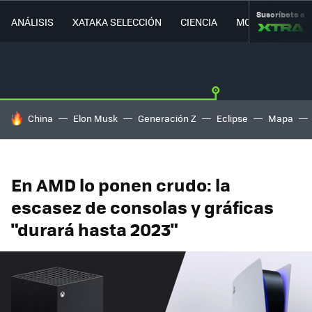
Suscríbete a
ANÁLISIS
XATAKA SELECCIÓN
CIENCIA
MOVILIDAD
HOY SE HABLA DE
China
Elon Musk
Generación Z
Eclipse
Mapa
En AMD lo ponen crudo: la
escasez de consolas y gráficas
"durará hasta 2023"