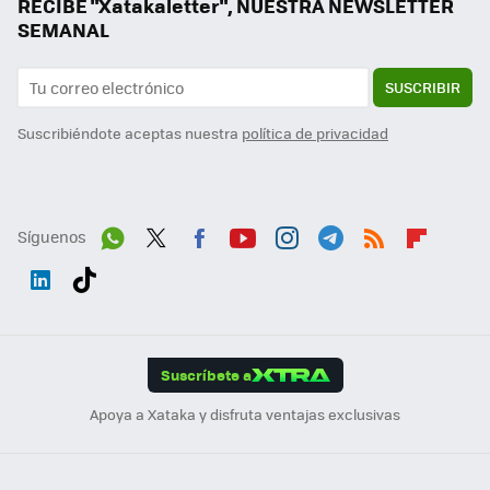
RECIBE "Xatakaletter", NUESTRA NEWSLETTER
SEMANAL
SUSCRIBIR
Suscribiéndote aceptas nuestra
política de privacidad
Síguenos
Wh
Twit
Fac
You
Inst
Tele
RSS
Flip
ats
ter
ebo
tub
agr
gra
boa
Link
Tikt
App
ok
e
am
m
rd
edI
ok
Suscríbete a
n
Apoya a Xataka y disfruta ventajas exclusivas