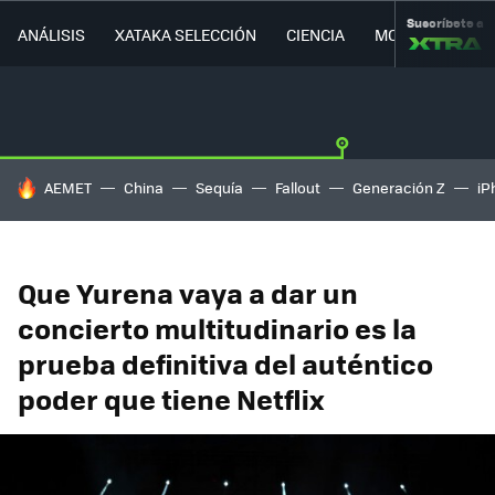
Suscríbete a
ANÁLISIS
XATAKA SELECCIÓN
CIENCIA
MOVILIDAD
HOY SE HABLA DE
AEMET
China
Sequía
Fallout
Generación Z
iP
Que Yurena vaya a dar un
concierto multitudinario es la
prueba definitiva del auténtico
poder que tiene Netflix