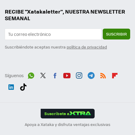
RECIBE "Xatakaletter", NUESTRA NEWSLETTER
SEMANAL
SUSCRIBIR
Suscribiéndote aceptas nuestra
política de privacidad
Síguenos
Wh
Twit
Fac
You
Inst
Tele
RSS
Flip
ats
ter
ebo
tub
agr
gra
boa
Link
Tikt
App
ok
e
am
m
rd
edI
ok
Suscríbete a
n
Apoya a Xataka y disfruta ventajas exclusivas