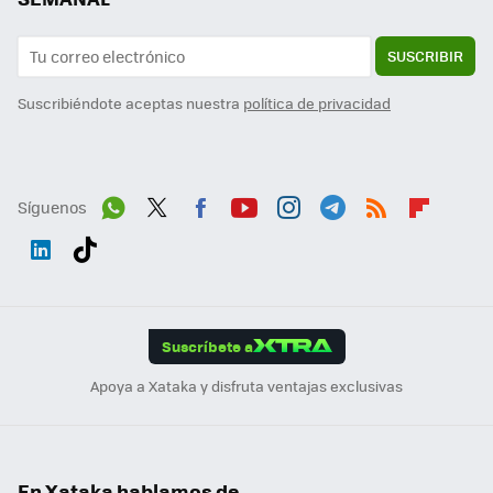
SUSCRIBIR
Suscribiéndote aceptas nuestra
política de privacidad
Síguenos
Wh
Twit
Fac
You
Inst
Tele
RSS
Flip
ats
ter
ebo
tub
agr
gra
boa
Link
Tikt
App
ok
e
am
m
rd
edI
ok
Suscríbete a
n
Apoya a Xataka y disfruta ventajas exclusivas
En Xataka hablamos de...