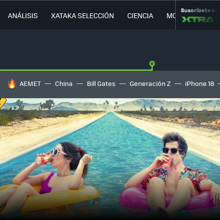
Suscríbete a
ANÁLISIS
XATAKA SELECCIÓN
CIENCIA
MOVILIDAD
HOY SE HABLA DE
AEMET
China
Bill Gates
Generación Z
iPhone 18