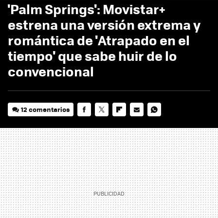
'Palm Springs': Movistar+
estrena una versión extrema y
romántica de 'Atrapado en el
tiempo' que sabe huir de lo
convencional
12 comentarios
FACEBOOK
TWITTER
FLIPBOARD
E-
WHATSAPP
MAIL