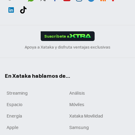
Wh
Twit
Fac
You
Inst
Tele
RSS
Flip
ats
ter
ebo
tub
agr
gra
boa
Link
Tikt
App
ok
e
am
m
rd
edI
ok
Suscríbete a
n
Apoya a Xataka y disfruta ventajas exclusivas
En Xataka hablamos de...
Streaming
Análisis
Espacio
Móviles
Energía
Xataka Movilidad
Apple
Samsung