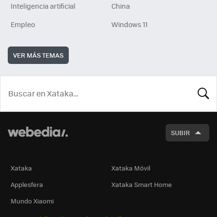
Inteligencia artificial
China
Empleo
Windows 11
VER MÁS TEMAS
BUSCA
SUBIR
Xataka
Xataka Móvil
Applesfera
Xataka Smart Home
Mundo Xiaomi