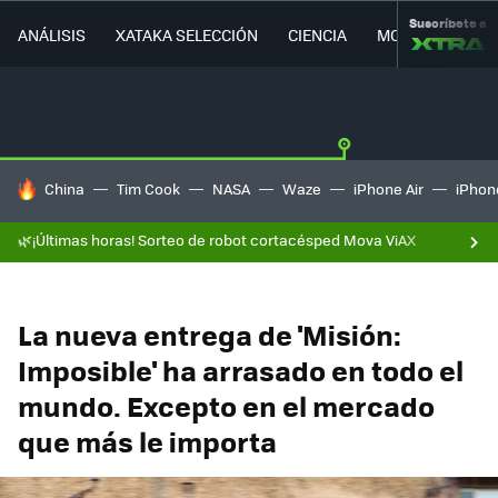
Suscríbete a
ANÁLISIS
XATAKA SELECCIÓN
CIENCIA
MOVILIDAD
HOY SE HABLA DE
China
Tim Cook
NASA
Waze
iPhone Air
iPhone
🌿¡Últimas horas! Sorteo de robot cortacésped Mova ViAX
La nueva entrega de 'Misión:
Imposible' ha arrasado en todo el
mundo. Excepto en el mercado
que más le importa