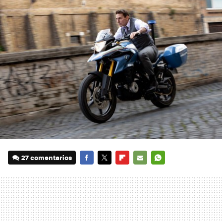
27 comentarios
FACEBOOK
TWITTER
FLIPBOARD
E-
WHATSAPP
MAIL