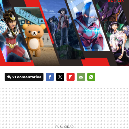
21 comentarios
FACEBOOK
TWITTER
FLIPBOARD
E-
WHATSAPP
MAIL