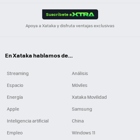
App
ok
e
am
m
rd
edI
ok
Suscríbete a
n
Apoya a Xataka y disfruta ventajas exclusivas
En Xataka hablamos de...
Streaming
Análisis
Espacio
Móviles
Energía
Xataka Movilidad
Apple
Samsung
Inteligencia artificial
China
Empleo
Windows 11