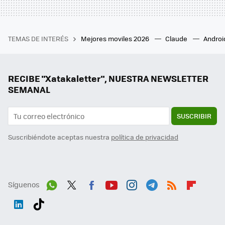
TEMAS DE INTERÉS
Mejores moviles 2026
Claude
Androi
RECIBE "Xatakaletter", NUESTRA NEWSLETTER
SEMANAL
SUSCRIBIR
Suscribiéndote aceptas nuestra
política de privacidad
Síguenos
Wh
Twit
Fac
You
Inst
Tele
RSS
Flip
ats
ter
ebo
tub
agr
gra
boa
Link
Tikt