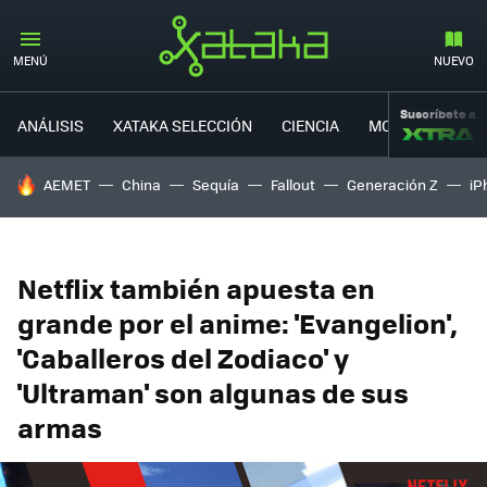
MENÚ
NUEVO
Suscríbete a
ANÁLISIS
XATAKA SELECCIÓN
CIENCIA
MOVILIDAD
HOY SE HABLA DE
AEMET
China
Sequía
Fallout
Generación Z
iP
Netflix también apuesta en
grande por el anime: 'Evangelion',
'Caballeros del Zodiaco' y
'Ultraman' son algunas de sus
armas