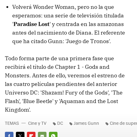
Volverá Wonder Woman, pero no la que
esperamos: una serie de televisión titulada
'
Paradise Lost
' y centrada en las amazonas
antes del nacimiento de Diana. El referente
que ha citado Gunn: 'Juego de Tronos'.
Todo forma parte de una primera fase que
recibirá el título de Chapter 1 - Gods and
Monsters. Antes de ello, veremos el estreno de
las cuatro películas pendientes del anterior
Universo DC: 'Shazam! Fury of the Gods', 'The
Flash', 'Blue Beetle' y 'Aquaman and the Lost
Kingdom'.
TEMAS
Cine y TV
DC
James Gunn
Cine de supe