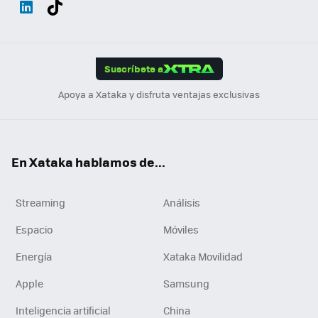
ats
ter
ebo
tub
agr
gra
boa
Link
Tikt
App
ok
e
am
m
rd
edI
ok
Suscríbete a
n
Apoya a Xataka y disfruta ventajas exclusivas
En Xataka hablamos de...
Streaming
Análisis
Espacio
Móviles
Energía
Xataka Movilidad
Apple
Samsung
Inteligencia artificial
China