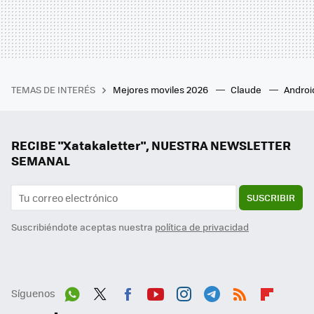
TEMAS DE INTERÉS
Mejores moviles 2026
Claude
Androi
RECIBE "Xatakaletter", NUESTRA NEWSLETTER
SEMANAL
SUSCRIBIR
Suscribiéndote aceptas nuestra
política de privacidad
Síguenos
Wh
Twit
Fac
You
Inst
Tele
RSS
Flip