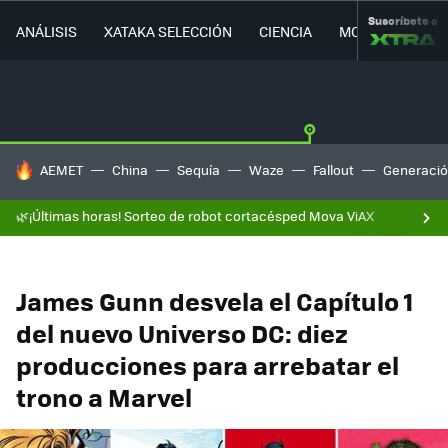
Suscríbete a
ANÁLISIS
XATAKA SELECCIÓN
CIENCIA
MOVILIDAD
HOY SE HABLA DE
AEMET
China
Sequía
Waze
Fallout
Generació
🌿¡Últimas horas! Sorteo de robot cortacésped Mova ViAX
James Gunn desvela el Capítulo 1
del nuevo Universo DC: diez
producciones para arrebatar el
trono a Marvel