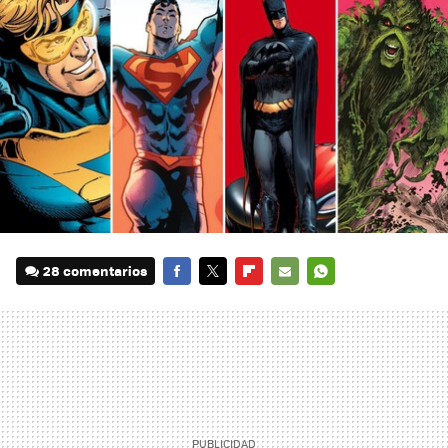
28 comentarios
FACEBOOK
TWITTER
FLIPBOARD
E-
WHATSAPP
MAIL