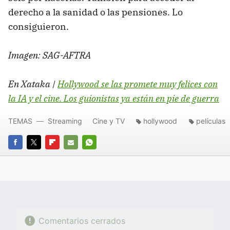
derecho a la sanidad o las pensiones. Lo
consiguieron.
Imagen: SAG-AFTRA
En Xataka |
Hollywood se las promete muy felices con
la IA y el cine. Los guionistas ya están en pie de guerra
TEMAS
Streaming
Cine y TV
hollywood
películas
FACEBOOK
TWITTER
FLIPBOARD
E-
WHATSAPP
MAIL
Comentarios cerrados