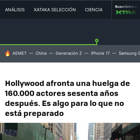
Suscríbete a
ANÁLISIS
XATAKA SELECCIÓN
CIENCIA
MOVILIDAD
HOY SE HABLA DE
AEMET
China
Generación Z
iPhone 17
Samsung G
Hollywood afronta una huelga de
160.000 actores sesenta años
después. Es algo para lo que no
está preparado