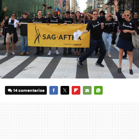
14 comentarios
FACEBOOK
TWITTER
FLIPBOARD
E-
WHATSAPP
MAIL