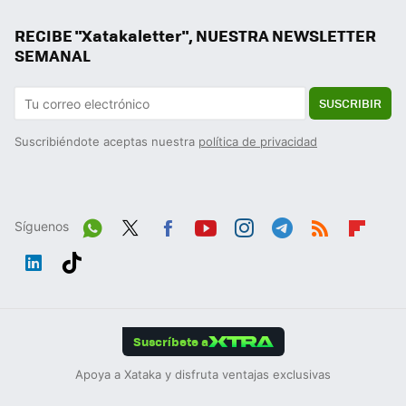
RECIBE "Xatakaletter", NUESTRA NEWSLETTER
SEMANAL
SUSCRIBIR
Suscribiéndote aceptas nuestra
política de privacidad
Síguenos
Wh
Twit
Fac
You
Inst
Tele
RSS
Flip
ats
ter
ebo
tub
agr
gra
boa
Link
Tikt
App
ok
e
am
m
rd
edIn
ok
Suscríbete a
Apoya a Xataka y disfruta ventajas exclusivas