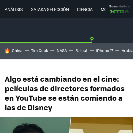
Suscríbete a
ANÁLISIS
XATAKA SELECCIÓN
CIENCIA
MOVILIDAD
HOY SE HABLA DE
China
Tim Cook
NASA
Fallout
iPhone 17
Arabi
Algo está cambiando en el cine:
películas de directores formados
en YouTube se están comiendo a
las de Disney