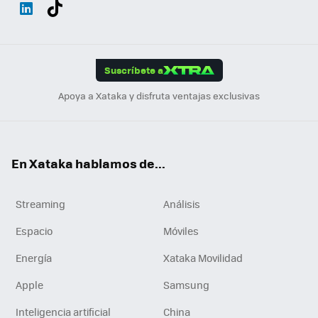
Wh
Twit
Fac
You
Inst
Tele
RSS
Flip
ats
ter
ebo
tub
agr
gra
boa
Link
Tikt
App
ok
e
am
m
rd
edI
ok
Suscríbete a
n
Apoya a Xataka y disfruta ventajas exclusivas
En Xataka hablamos de...
Streaming
Análisis
Espacio
Móviles
Energía
Xataka Movilidad
Apple
Samsung
Inteligencia artificial
China