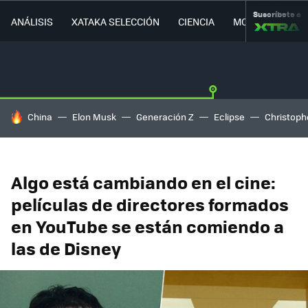
Suscríbete a
ANÁLISIS
XATAKA SELECCIÓN
CIENCIA
MOVILIDAD
HOY SE HABLA DE
China
Elon Musk
Generación Z
Eclipse
Christoph
Algo está cambiando en el cine:
películas de directores formados
en YouTube se están comiendo a
las de Disney