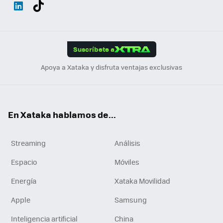
Wh
Twit
Fac
You
Inst
Tele
RSS
Flip
ats
ter
ebo
tub
agr
gra
boa
Link
Tikt
App
ok
e
am
m
rd
edI
ok
Suscríbete a
n
Apoya a Xataka y disfruta ventajas exclusivas
En Xataka hablamos de...
Streaming
Análisis
Espacio
Móviles
Energía
Xataka Movilidad
Apple
Samsung
Inteligencia artificial
China