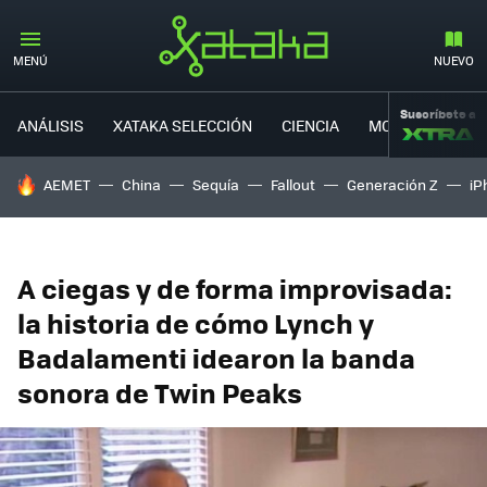
MENÚ
NUEVO
Suscríbete a
ANÁLISIS
XATAKA SELECCIÓN
CIENCIA
MOVILIDAD
HOY SE HABLA DE
AEMET
China
Sequía
Fallout
Generación Z
iP
A ciegas y de forma improvisada:
la historia de cómo Lynch y
Badalamenti idearon la banda
sonora de Twin Peaks