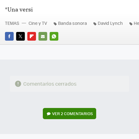
*Una versi
TEMAS
Cine y TV
Banda sonora
David Lynch
He
FACEBOOK
TWITTER
FLIPBOARD
E-
WHATSAPP
MAIL
Comentarios cerrados
VER
2 COMENTARIOS