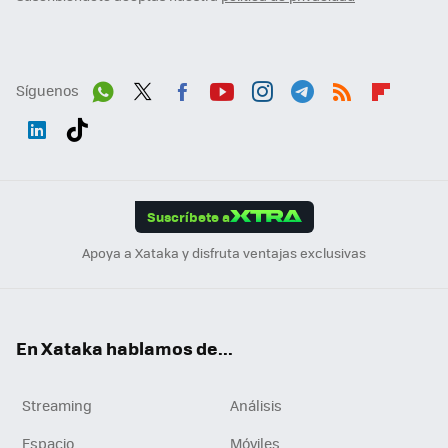
Síguenos
Wh
Twit
Fac
You
Inst
Tele
RSS
Flip
ats
ter
ebo
tub
agr
gra
boa
Link
Tikt
App
ok
e
am
m
rd
edI
ok
Suscríbete a
n
Apoya a Xataka y disfruta ventajas exclusivas
En Xataka hablamos de...
Streaming
Análisis
Espacio
Móviles