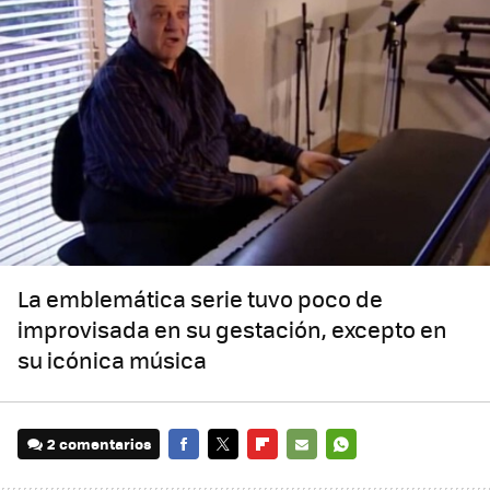
La emblemática serie tuvo poco de
improvisada en su gestación, excepto en
su icónica música
2 comentarios
FACEBOOK
TWITTER
FLIPBOARD
E-
WHATSAPP