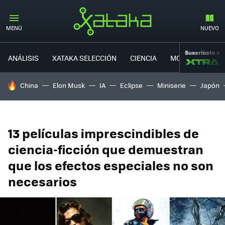
MENÚ
NUEVO
Suscríbete a
ANÁLISIS
XATAKA SELECCIÓN
CIENCIA
MOVILIDAD
HOY SE HABLA DE
China
Elon Musk
IA
Eclipse
Miniserie
Japón
13 películas imprescindibles de
ciencia-ficción que demuestran
que los efectos especiales no son
necesarios