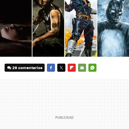
26 comentarios
FACEBOOK
TWITTER
FLIPBOARD
E-
WHATSAPP
MAIL