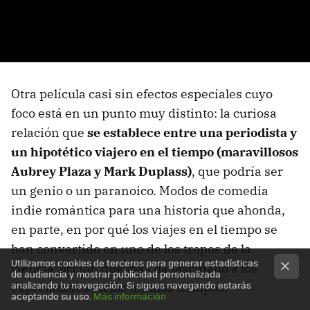
Otra película casi sin efectos especiales cuyo
foco está en un punto muy distinto: la curiosa
relación que
se establece entre una periodista y
un hipotético viajero en el tiempo (maravillosos
Aubrey Plaza y Mark Duplass)
, que podría ser
un genio o un paranoico. Modos de comedia
indie romántica para una historia que ahonda,
en parte, en por qué los viajes en el tiempo se
han convertido en uno de los tropos de la
Utilizamos cookies de terceros para generar estadísticas
ciencia-ficción que más ha fascinado a los
de audiencia y mostrar publicidad personalizada
analizando tu navegación. Si sigues navegando estarás
espectadores en los últimos tiempos.
aceptando su uso.
Más información