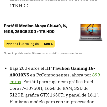
1TB HDD
Portátil Medion Akoya S15449, i5,
16GB, 256GB SSD + 1TB HDD
PVP en El Corte Inglés —
599
€
El precio podría variar. Obtenemos comisión por estos enlaces
Baja 200 euros el
HP Pavilion Gaming 16-
A0010NS
en PcComponentes, ahora por
899
euros
. Portátil para jugar con gráfica Intel
Core i7-10750H, 16GB de RAM, SSD de
512GB, gráfica GTX 1650Ti y panel de 16.1".
El mismo modelo pero con un procesador