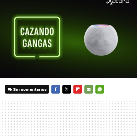
Sin comentarios
FACEBOOK
TWITTER
FLIPBOARD
E-
WHATSAPP
MAIL