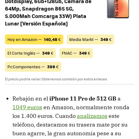
Dotdisplay, 6Gb+128Gb, Cámara de
64Mp, Snapdragon 865 5G,
5.000Mah Comcarga 33W) Plata
Lunar [Versión Española]
Hoy en Amazon —
140,48
€
Media Markt —
349
€
El Corte Inglés —
349
€
FNAC —
349
€
PcComponentes —
399
€
El precio podría variar. Obtenemos comisión por estos enlaces
Rebajón en el
iPhone 11 Pro de 512 GB
a
1049 euros
en Amazon, normalmente ronda
los 1.400 euros. Cuando
analizamos
este
teléfono, destacamos su trasera mate por su
buen agarre, la gran autonomía pese a su