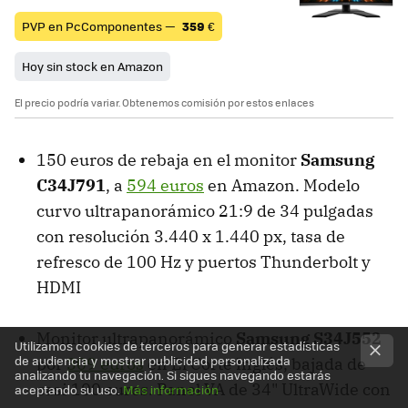
PVP en PcComponentes —
359
€
Hoy sin stock en Amazon
El precio podría variar. Obtenemos comisión por estos enlaces
150 euros de rebaja en el monitor
Samsung
C34J791
, a
594 euros
en Amazon. Modelo
curvo ultrapanorámico 21:9 de 34 pulgadas
con resolución 3.440 x 1.440 px, tasa de
refresco de 100 Hz y puertos Thunderbolt y
HDMI
Monitor ultrapanorámico
Samsung S34J552
Utilizamos cookies de terceros para generar estadísticas
de audiencia y mostrar publicidad personalizada
por
309 euros
en El Corte Inglés, bajada de
analizando tu navegación. Si sigues navegando estarás
casi 100 euros. Panel VA de 34" UltraWide con
aceptando su uso.
Más información