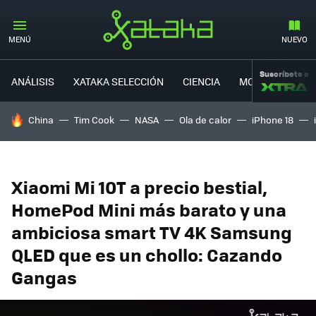
MENÚ
NUEVO
Suscríbete a
ANÁLISIS
XATAKA SELECCIÓN
CIENCIA
MOVILIDAD
HOY SE HABLA DE
China
Tim Cook
NASA
Ola de calor
iPhone 18
Xiaomi Mi 10T a precio bestial,
HomePod Mini más barato y una
ambiciosa smart TV 4K Samsung
QLED que es un chollo: Cazando
Gangas