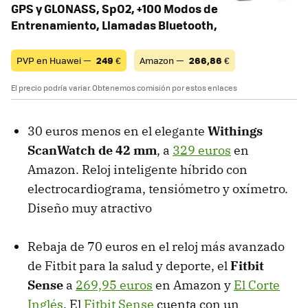
GPS y GLONASS, SpO2, +100 Modos de
Entrenamiento, Llamadas Bluetooth,
PVP en Huawei —
249
€
Amazon —
266,86
€
El precio podría variar. Obtenemos comisión por estos enlaces
30 euros menos en el elegante
Withings
ScanWatch de 42 mm
, a
329 euros
en
Amazon. Reloj inteligente híbrido con
electrocardiograma, tensiómetro y oxímetro.
Diseño muy atractivo
Rebaja de 70 euros en el reloj más avanzado
de Fitbit para la salud y deporte, el
Fitbit
Sense
a
269,95 euros
en Amazon y
El Corte
Inglés
. El
Fitbit Sense
cuenta con un