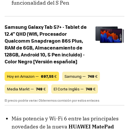
funcionalidad del S Pen
Samsung Galaxy Tab S7+ - Tablet de
12.4" QHD (Wifi, Procesador
Qualcomm Snapdragon 865 Plus,
RAM de 6GB, Almacenamiento de
128GB, Android 10, S Pen incluido) -
Color Negro [Versión española]
Hoy en Amazon —
697,55
€
Samsung —
749
€
Media Markt —
749
€
El Corte Inglés —
749
€
El precio podría variar. Obtenemos comisión por estos enlaces
Más potencia y Wi-Fi 6 entre las principales
novedades de la nueva
HUAWEI MatePad