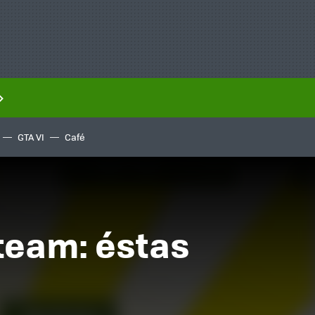
GTA VI
Café
team: éstas