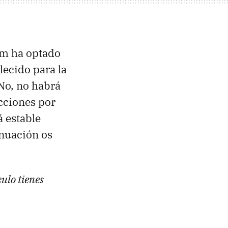
am ha optado
lecido para la
 No, no habrá
ecciones por
á estable
inuación os
culo tienes