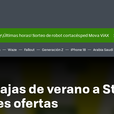
🌿¡Últimas horas! Sorteo de robot cortacésped Mova ViAX
a
Waze
Fallout
Generación Z
iPhone 18
Arabia Saudí
bajas de verano a S
es ofertas