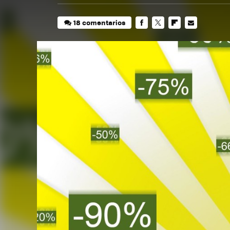
18 comentarios
FACEBOOK
TWITTER
FLIPBOARD
E-
MAIL