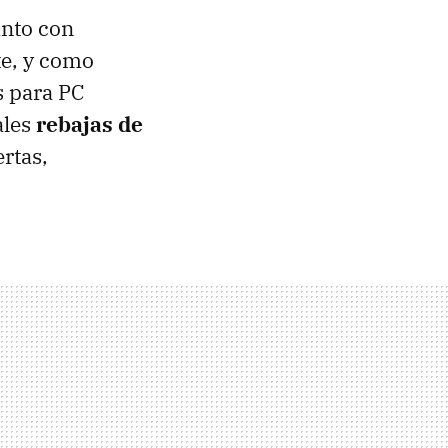
anto con
te, y como
s para PC
ales
rebajas de
rtas,