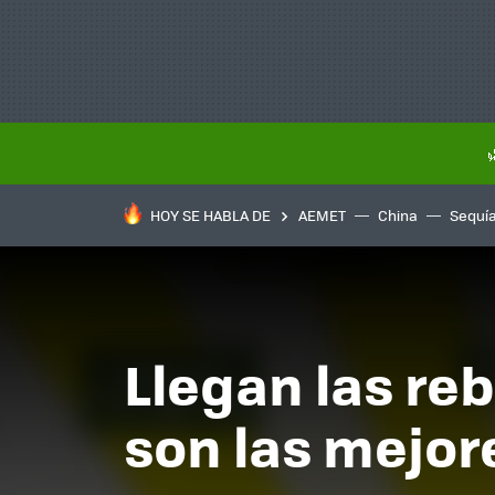
HOY SE HABLA DE
AEMET
China
Sequí
Llegan las re
son las mejor