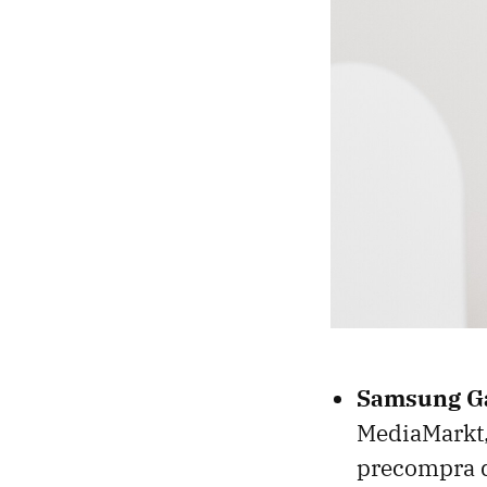
Samsung Ga
MediaMarkt
precompra d