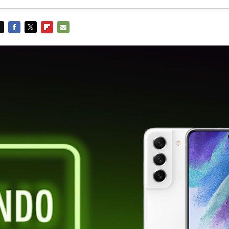
FACEBOOK
TWITTER
FLIPBOARD
E-
MAIL