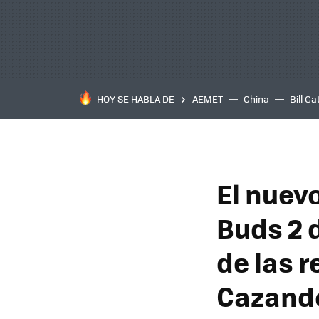
HOY SE HABLA DE
AEMET
China
Bill Ga
El nuev
Buds 2 
de las 
Cazand