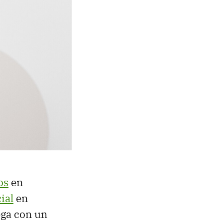
os
en
ial
en
ega con un