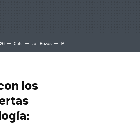
S26
Café
Jeff Bezos
IA
con los
fertas
logía: