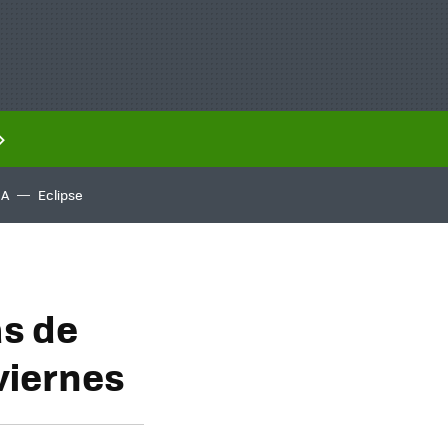
IA
Eclipse
as de
viernes