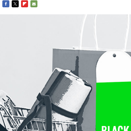
FACEBOOK
TWITTER
FLIPBOARD
E-
MAIL