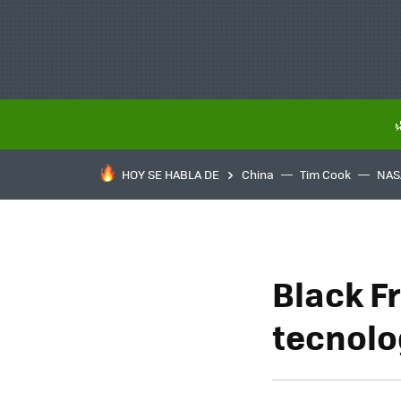
HOY SE HABLA DE
China
Tim Cook
NAS
Black F
tecnolo