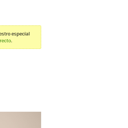
estro especial
irecto
.