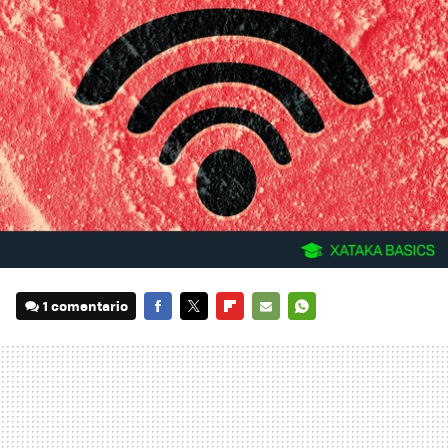
1 comentario
FACEBOOK
TWITTER
FLIPBOARD
E-
WHATSAPP
MAIL