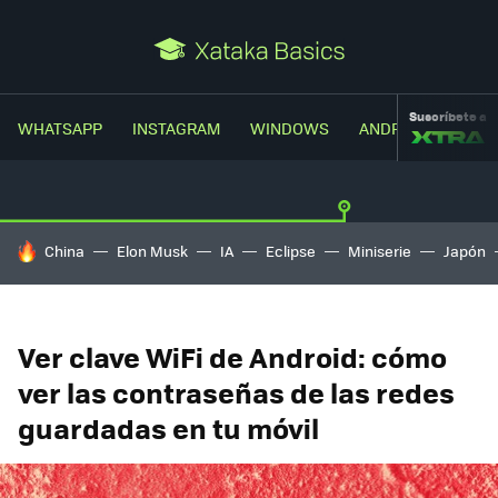
Suscríbete a
WHATSAPP
INSTAGRAM
WINDOWS
ANDROID
TRUC
HOY SE HABLA DE
China
Elon Musk
IA
Eclipse
Miniserie
Japón
Ver clave WiFi de Android: cómo
ver las contraseñas de las redes
guardadas en tu móvil