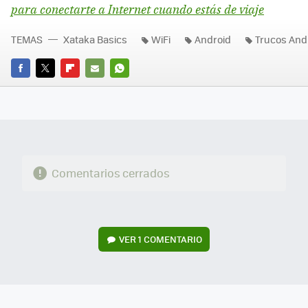
para conectarte a Internet cuando estás de viaje
TEMAS
Xataka Basics
WiFi
Android
Trucos And
FACEBOOK
TWITTER
FLIPBOARD
E-
WHATSAPP
MAIL
Comentarios cerrados
VER
1 COMENTARIO