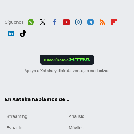
Síguenos
Wh
Twit
Fac
You
Inst
Tele
RSS
Flip
ats
ter
ebo
tub
agr
gra
boa
Link
Tikt
App
ok
e
am
m
rd
edI
ok
Suscríbete a
n
Apoya a Xataka y disfruta ventajas exclusivas
En Xataka hablamos de...
Streaming
Análisis
Espacio
Móviles