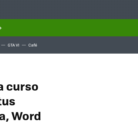
GTA VI
Café
a curso
tus
va, Word