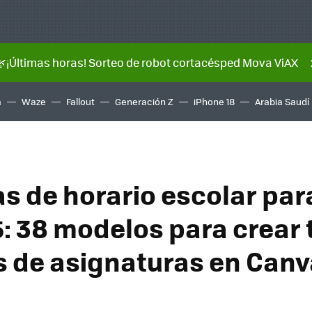
🌿¡Últimas horas! Sorteo de robot cortacésped Mova ViAX
a
Waze
Fallout
Generación Z
iPhone 18
Arabia Saudí
as de horario escolar par
: 38 modelos para crear 
s de asignaturas en Can