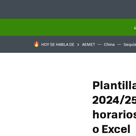
HOY SE HABLA DE
AEMET
China
Sequí
Plantill
2024/25
horario
o Excel