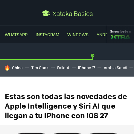
Suscríbete a
WHATSAPP
INSTAGRAM
WINDOWS
ANDROID
TRUC
HOY SE HABLA DE
China
Tim Cook
Fallout
iPhone 17
Arabia Saudí
Estas son todas las novedades de
Apple Intelligence y Siri AI que
llegan a tu iPhone con iOS 27