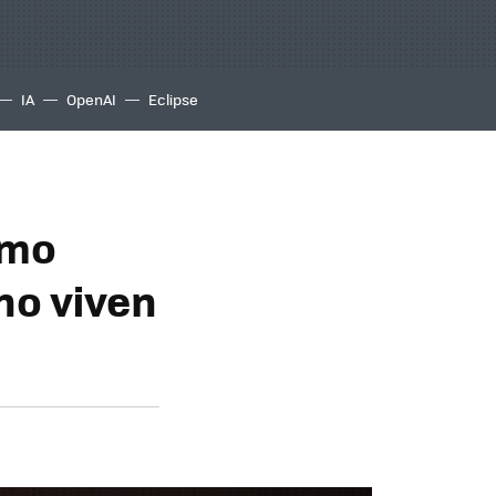
IA
OpenAI
Eclipse
ómo
no viven