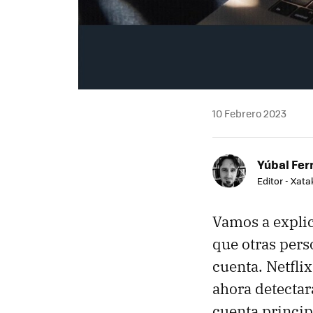
10 Febrero 2023
Yúbal Fe
Editor - Xat
Vamos a expli
que otras pers
cuenta. Netfli
ahora detectar
cuenta principa