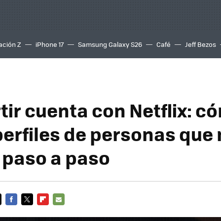
ación Z
iPhone 17
Samsung Galaxy S26
Café
Jeff Bezos
ir cuenta con Netflix: c
perfiles de personas que 
 paso a paso
FACEBOOK
TWITTER
FLIPBOARD
E-