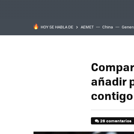
HOY SE HABLA DE
AEMET
China
Gener
Compart
añadir 
contigo
26 comentarios