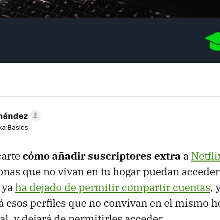
rnández
aka Basics
carte
cómo añadir suscriptores extra
a
Netfli
onas que no vivan en tu hogar puedan acceder
x ya
ha dejado de permitir compartir cuentas
, 
á esos perfiles que no convivan en el mismo h
l, y dejará de permitirles acceder.