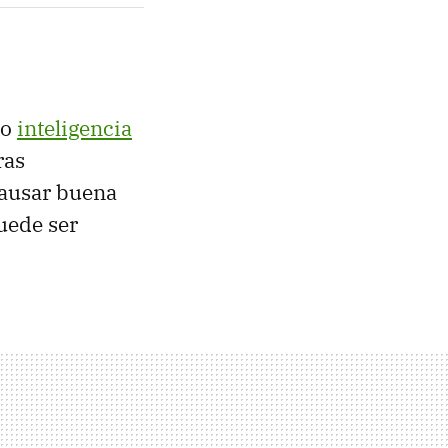
do
inteligencia
ras
causar buena
uede ser