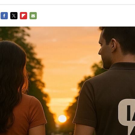
FACEBOOK
TWITTER
FLIPBOARD
E-
MAIL