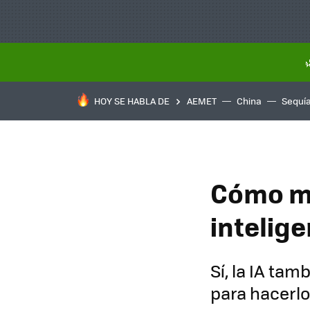
HOY SE HABLA DE
AEMET
China
Sequí
Cómo me
intelige
Sí, la IA tam
para hacerlo