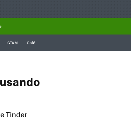
GTA VI
Café
r usando
de Tinder