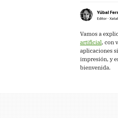
Yúbal Fe
Editor - Xat
Vamos a expli
artificial
, con 
aplicaciones s
impresión, y e
bienvenida.