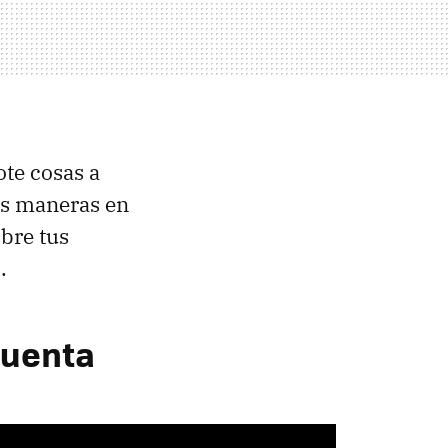
te cosas a
as maneras en
obre tus
.
cuenta