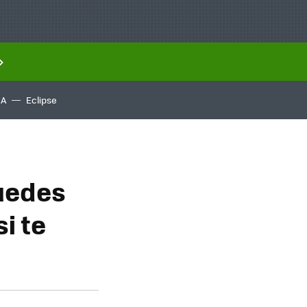
IA
Eclipse
uedes
i te