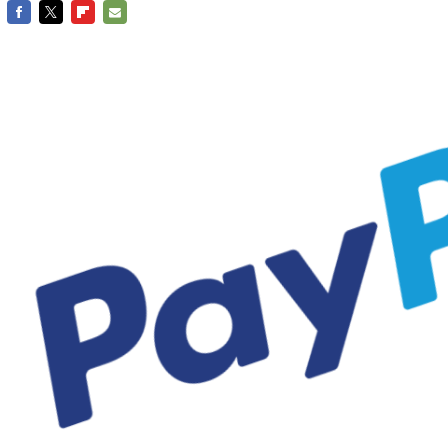
FACEBOOK
TWITTER
FLIPBOARD
E-
MAIL