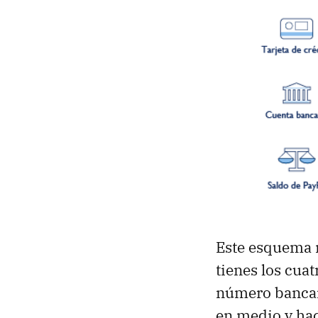
Este esquema r
tienes los cua
número bancari
en medio y hac