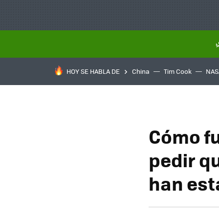
HOY SE HABLA DE
China
Tim Cook
NAS
Cómo fu
pedir qu
han est