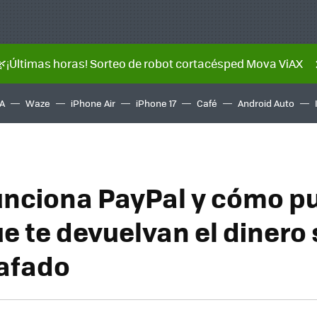
🌿¡Últimas horas! Sorteo de robot cortacésped Mova ViAX
A
Waze
iPhone Air
iPhone 17
Café
Android Auto
nciona PayPal y cómo p
e te devuelvan el dinero s
afado