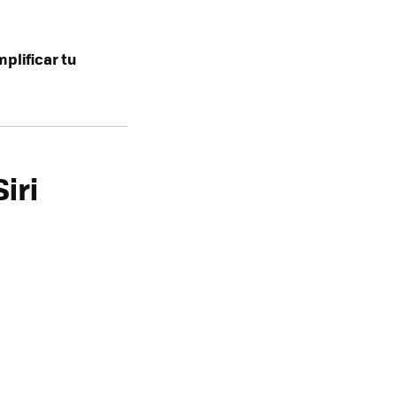
mplificar tu
iri