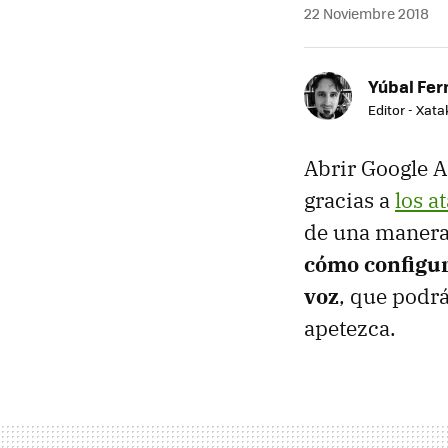
22 Noviembre 2018
Yúbal Fe
Editor - Xat
Abrir Google 
gracias a
los a
de una manera 
cómo configur
voz
, que podr
apetezca.