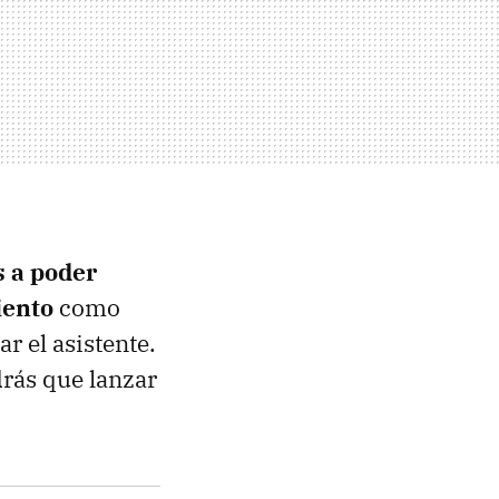
s a poder
iento
como
r el asistente.
drás que lanzar