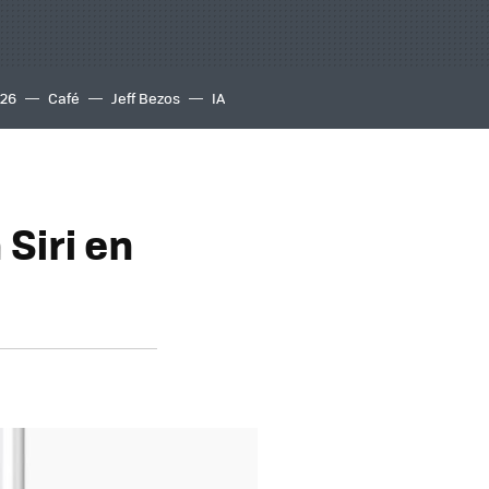
S26
Café
Jeff Bezos
IA
Siri en