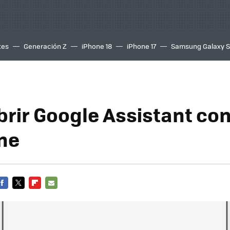
tes
Generación Z
iPhone 18
iPhone 17
Samsung Galaxy 
rir Google Assistant con 
ne
FACEBOOK
TWITTER
FLIPBOARD
E-
MAIL