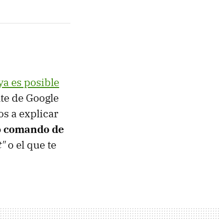
ya es posible
nte de Google
s a explicar
co comando de
t"
o el que te