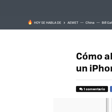
HOY SE HABLA DE
AEMET
China
Bill Ga
Cómo ab
un iPho
1 comentario