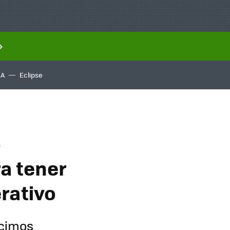
IA
Eclipse
o
ra tener
erativo
ecimos