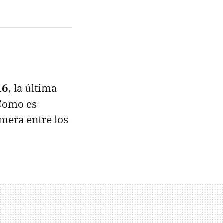
16
, la última
 Como es
imera entre los