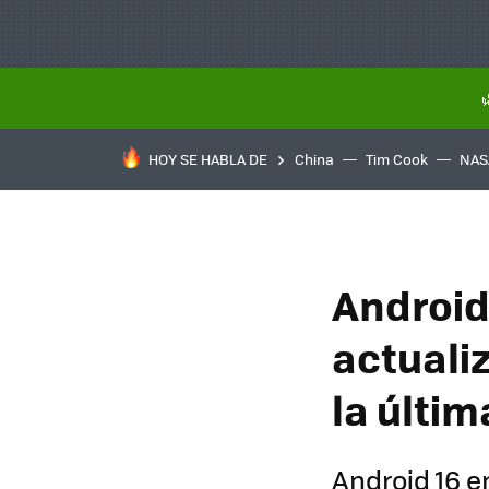
HOY SE HABLA DE
China
Tim Cook
NAS
Android 
actuali
la últim
Android 16 e