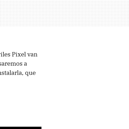
les Pixel van
asaremos a
nstalarla, que