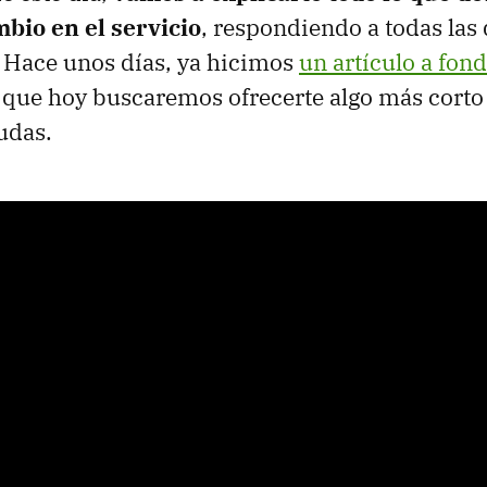
bio en el servicio
, respondiendo a todas las
 Hace unos días, ya hicimos
un artículo a fon
 que hoy buscaremos ofrecerte algo más corto 
udas.