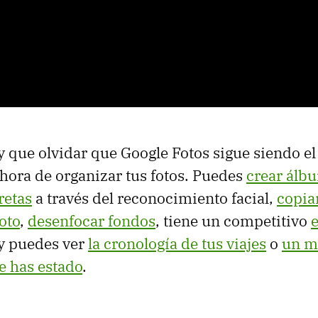
y que olvidar que Google Fotos sigue siendo el
a hora de organizar tus fotos. Puedes
crear álb
retas
a través del reconocimiento facial,
copiar
oto
,
desenfocar fondos
, tiene un competitivo
e
 y puedes ver
la cronología de tus viajes
o
un m
de has estado
.