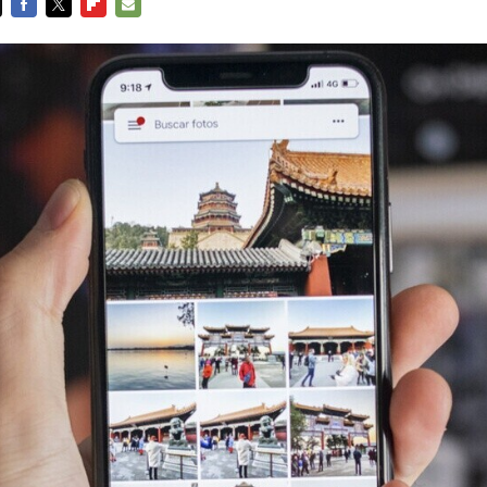
FACEBOOK
TWITTER
FLIPBOARD
E-
MAIL