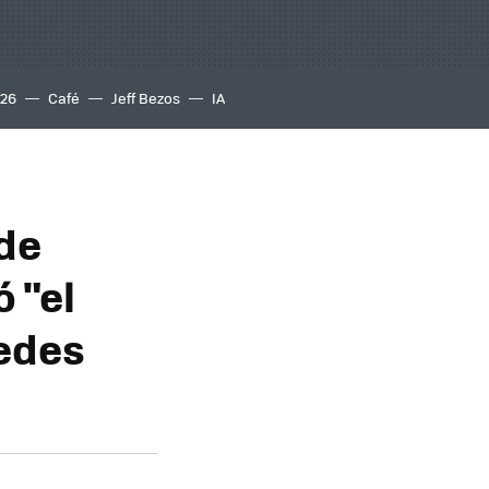
S26
Café
Jeff Bezos
IA
de
ó "el
uedes