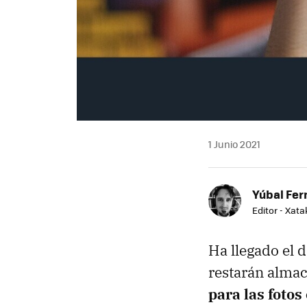
1 Junio 2021
Yúbal Fe
Editor - Xat
Ha llegado el d
restarán alma
para las foto