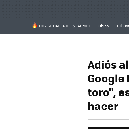
HOY SE HABLA DE
AEMET
China
Bill Ga
Adiós a
Google F
toro", 
hacer