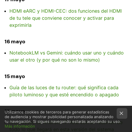
HDMI eARC y HDMI-CEC: dos funciones del HDMI
de tu tele que conviene conocer y activar para
exprimirla
16 mayo
NotebookLM vs Gemini: cuándo usar uno y cuándo
usar el otro (y por qué no son lo mismo)
15 mayo
Guía de las luces de tu router: qué significa cada
piloto luminoso y que esté encendido o apagado
13 mayo
Utilizamos cookies de terceros para generar estadísticas
de audiencia y mostrar publicidad personalizada analizando
tu navegación. Si sigues navegando estarás aceptando su uso.
Novedades de Android 17: lista con un resumen de
Más información
todo lo que llegará en esta versión del sistema