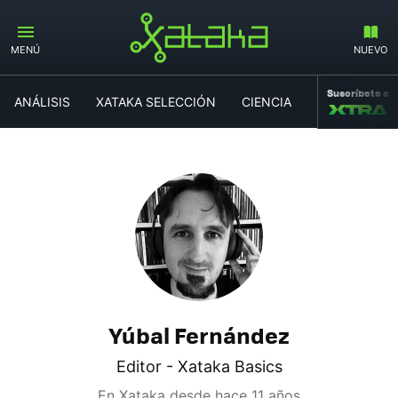
MENÚ
NUEVO
Suscríbete a
ANÁLISIS
XATAKA SELECCIÓN
CIENCIA
MOVILIDAD
Yúbal Fernández
Editor - Xataka Basics
En Xataka desde
hace 11 años