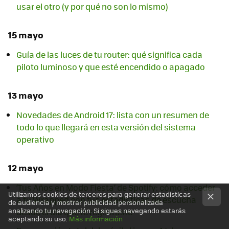
usar el otro (y por qué no son lo mismo)
15 mayo
Guía de las luces de tu router: qué significa cada
piloto luminoso y que esté encendido o apagado
13 mayo
Novedades de Android 17: lista con un resumen de
todo lo que llegará en esta versión del sistema
operativo
12 mayo
‘Tus Años en Modo Fiesta’ de Spotify: cómo acceder
Utilizamos cookies de terceros para generar estadísticas
a tu Wrapped con tus estadísticas de escucha
de audiencia y mostrar publicidad personalizada
analizando tu navegación. Si sigues navegando estarás
desde el día que te registraste
aceptando su uso.
Más información