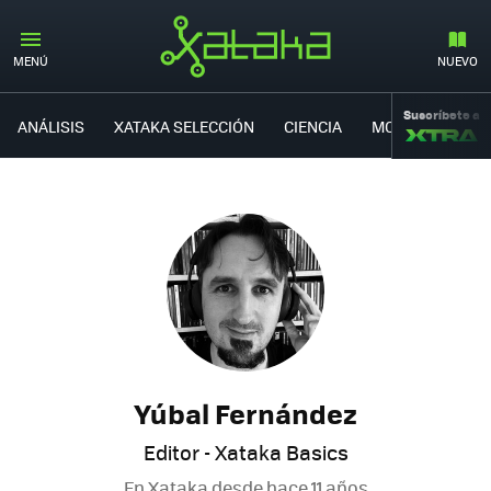
MENÚ
NUEVO
Suscríbete a
ANÁLISIS
XATAKA SELECCIÓN
CIENCIA
MOVILIDAD
Yúbal Fernández
Editor - Xataka Basics
En Xataka desde
hace 11 años