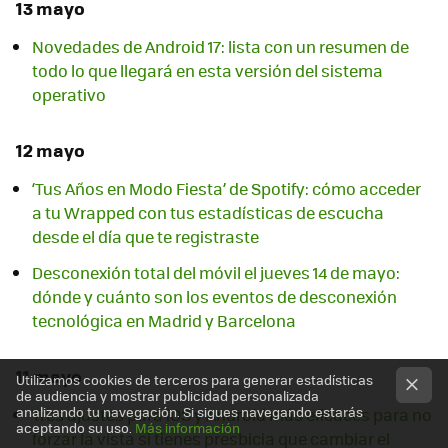
13 mayo
Novedades de Android 17: lista con un resumen de
todo lo que llegará en esta versión del sistema
operativo
12 mayo
‘Tus Años en Modo Fiesta’ de Spotify: cómo acceder
a tu Wrapped con tus estadísticas de escucha
desde el día que te registraste
Desconexión total del móvil el jueves 14 de mayo:
dónde y cuánto son los eventos de desconexión
tecnológica en Madrid y Barcelona
11 mayo
Utilizamos cookies de terceros para generar estadísticas
de audiencia y mostrar publicidad personalizada
analizando tu navegación. Si sigues navegando estarás
Tres ajustes para iOS y Android más eficaces para no
aceptando su uso.
Más información
forzar la vista si tienes presbicia que cambiar el