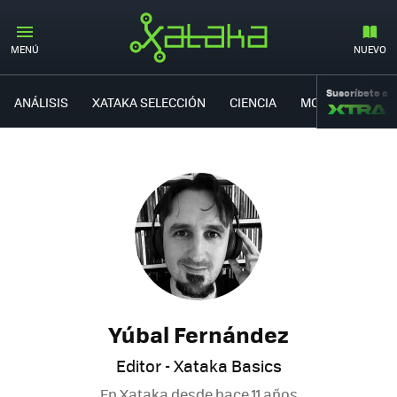
MENÚ
NUEVO
Suscríbete a
ANÁLISIS
XATAKA SELECCIÓN
CIENCIA
MOVILIDAD
Yúbal Fernández
Editor - Xataka Basics
En Xataka desde
hace 11 años