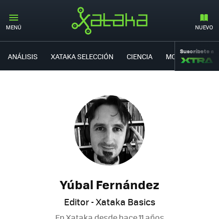
MENÚ
NUEVO
Suscríbete a
ANÁLISIS
XATAKA SELECCIÓN
CIENCIA
MOVILIDAD
Yúbal Fernández
Editor - Xataka Basics
En Xataka desde
hace 11 años