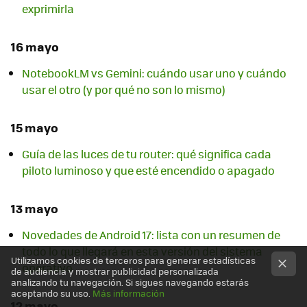
exprimirla
16 mayo
NotebookLM vs Gemini: cuándo usar uno y cuándo
usar el otro (y por qué no son lo mismo)
15 mayo
Guía de las luces de tu router: qué significa cada
piloto luminoso y que esté encendido o apagado
13 mayo
Novedades de Android 17: lista con un resumen de
todo lo que llegará en esta versión del sistema
Utilizamos cookies de terceros para generar estadísticas
operativo
de audiencia y mostrar publicidad personalizada
analizando tu navegación. Si sigues navegando estarás
aceptando su uso.
Más información
12 mayo