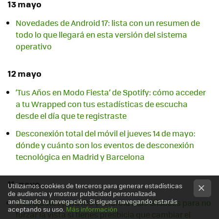
13 mayo
Novedades de Android 17: lista con un resumen de
todo lo que llegará en esta versión del sistema
operativo
12 mayo
‘Tus Años en Modo Fiesta’ de Spotify: cómo acceder
a tu Wrapped con tus estadísticas de escucha
desde el día que te registraste
Desconexión total del móvil el jueves 14 de mayo:
dónde y cuánto son los eventos de desconexión
tecnológica en Madrid y Barcelona
11 mayo
Utilizamos cookies de terceros para generar estadísticas
de audiencia y mostrar publicidad personalizada
analizando tu navegación. Si sigues navegando estarás
Tres ajustes para iOS y Android más eficaces para no
aceptando su uso.
Más información
forzar la vista si tienes presbicia que cambiar el