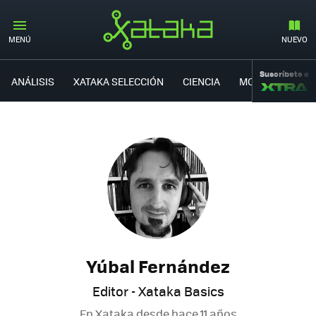
MENÚ
NUEVO
Suscríbete a
ANÁLISIS
XATAKA SELECCIÓN
CIENCIA
MOVILIDAD
Yúbal Fernández
Editor - Xataka Basics
En Xataka desde
hace 11 años