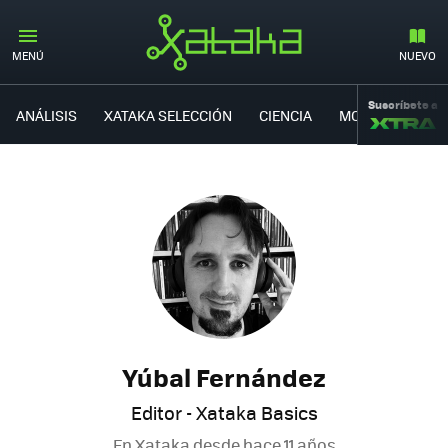
MENÚ
NUEVO
Suscríbete a
ANÁLISIS
XATAKA SELECCIÓN
CIENCIA
MOVILIDAD
Yúbal Fernández
Editor - Xataka Basics
En Xataka desde
hace 11 años