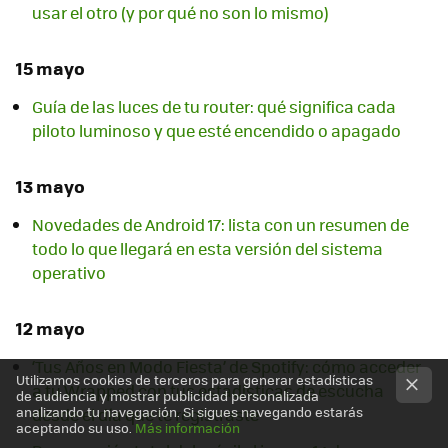
usar el otro (y por qué no son lo mismo)
15 mayo
Guía de las luces de tu router: qué significa cada
piloto luminoso y que esté encendido o apagado
13 mayo
Novedades de Android 17: lista con un resumen de
todo lo que llegará en esta versión del sistema
operativo
12 mayo
‘Tus Años en Modo Fiesta’ de Spotify: cómo acceder
Utilizamos cookies de terceros para generar estadísticas
a tu Wrapped con tus estadísticas de escucha
de audiencia y mostrar publicidad personalizada
analizando tu navegación. Si sigues navegando estarás
desde el día que te registraste
aceptando su uso.
Más información