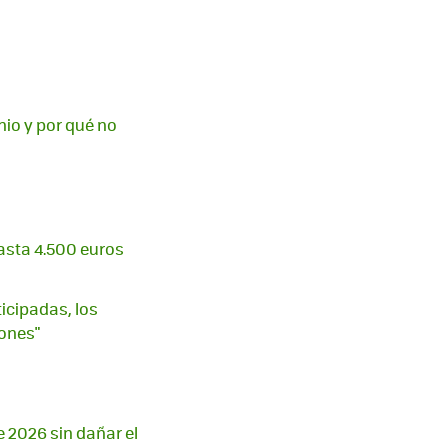
io y por qué no
asta 4.500 euros
ticipadas, los
ones"
e 2026 sin dañar el