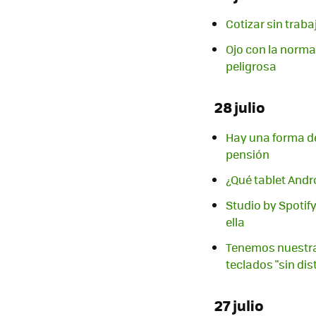
Cotizar sin traba
Ojo con la norma
peligrosa
28 julio
Hay una forma de 
pensión
¿Qué tablet And
Studio by Spotif
ella
Tenemos nuestra 
teclados "sin di
27 julio