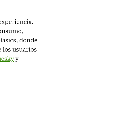
experiencia.
consumo,
Basics, donde
 los usuarios
uesky
y