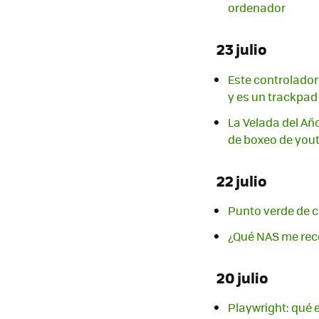
ordenador
23 julio
Este controlador
y es un trackpad
La Velada del Añ
de boxeo de yout
22 julio
Punto verde de c
¿Qué NAS me rec
20 julio
Playwright: qué 