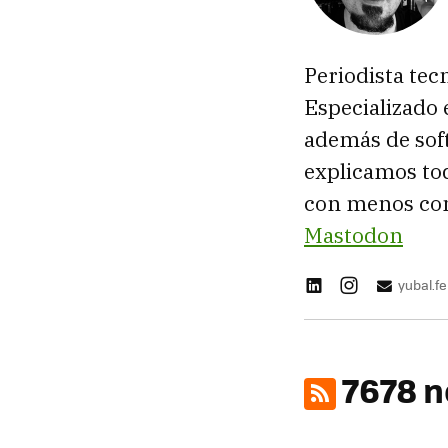
Periodista tec
Especializado 
además de sof
explicamos tod
con menos con
Mastodon
yubal.
7678 n