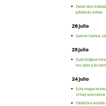
Tener dos trabaj
jubilarás antes
26 julio
Qué es Canva, c
25 julio
Guía Eclipse tota
tus ojos y la cám
24 julio
Este mapa te mue
si hay uno cerca
ClickFix o estaf