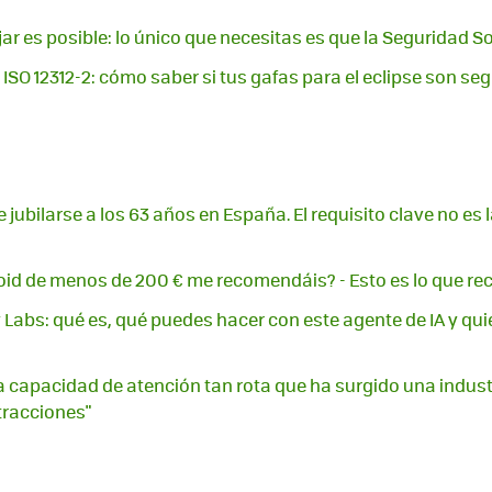
jar es posible: lo único que necesitas es que la Seguridad So
 ISO 12312-2: cómo saber si tus gafas para el eclipse son se
jubilarse a los 63 años en España. El requisito clave no es l
roid de menos de 200 € me recomendáis? - Esto es lo que
y Labs: qué es, qué puedes hacer con este agente de IA y qu
capacidad de atención tan rota que ha surgido una indust
stracciones"