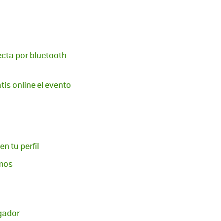
ecta por bluetooth
is online el evento
n tu perfil
amos
egador