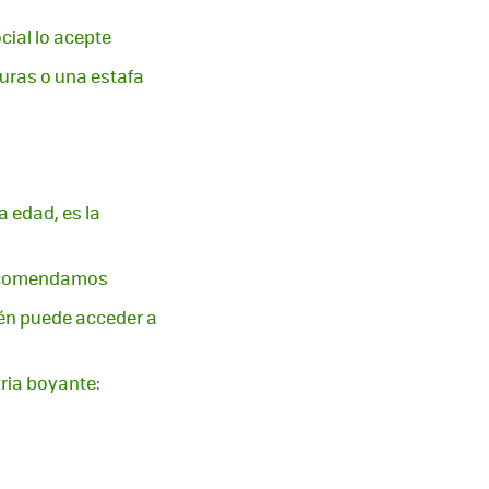
cial lo acepte
guras o una estafa
a edad, es la
 recomendamos
ién puede acceder a
ria boyante: