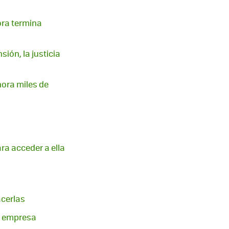
ora termina
ión, la justicia
hora miles de
ara acceder a ella
cerlas
n empresa