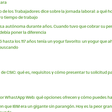
mara
o de los Trabajadores dice sobre la jornada laboral: a qué h
o tiempo de trabajo
lsa autónoma durante años. Cuando tuvo que cobrar su pens
debía poner la diferencia
ó hasta los 117 años tenía un yogur favorito: un yogur que a
 buscando
 de CSIC: qué es, requisitos y cómo presentar tu solicitud p
or WhastApp Web: qué opciones ofrecen y cómo puedes ha
n que IBM era un gigante sin parangón. Hoy es la peor gra