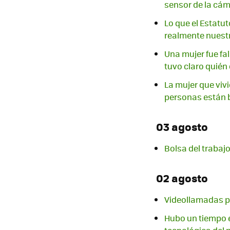
sensor de la cá
Lo que el Estatut
realmente nuestr
Una mujer fue fa
tuvo claro quién 
La mujer que vivi
personas están
03 agosto
Bolsa del trabajo
02 agosto
Videollamadas p
Hubo un tiempo e