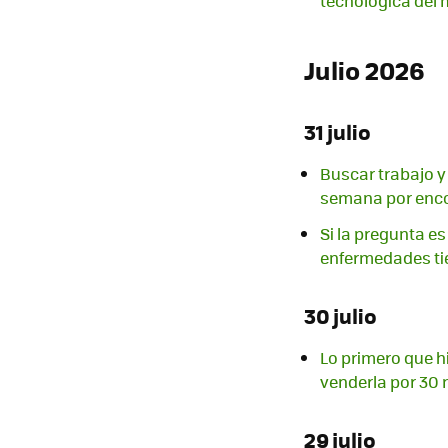
tecnológica del
Julio 2026
31 julio
Buscar trabajo y 
semana por enco
Si la pregunta es
enfermedades ti
30 julio
Lo primero que hi
venderla por 30 
29 julio