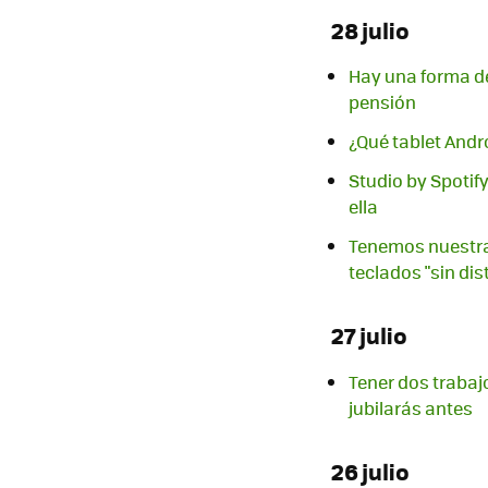
28 julio
Hay una forma de 
pensión
¿Qué tablet And
Studio by Spotif
ella
Tenemos nuestra 
teclados "sin di
27 julio
Tener dos trabaj
jubilarás antes
26 julio