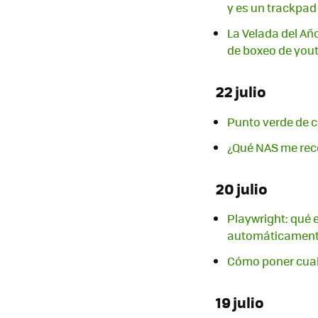
y es un trackpad
La Velada del Añ
de boxeo de yout
22 julio
Punto verde de c
¿Qué NAS me rec
20 julio
Playwright: qué 
automáticamen
Cómo poner cual
19 julio