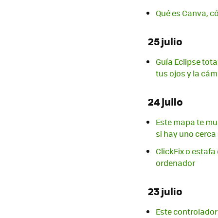
Qué es Canva, c
25 julio
Guía Eclipse tota
tus ojos y la cám
24 julio
Este mapa te mue
si hay uno cerca
ClickFix o estaf
ordenador
23 julio
Este controlador