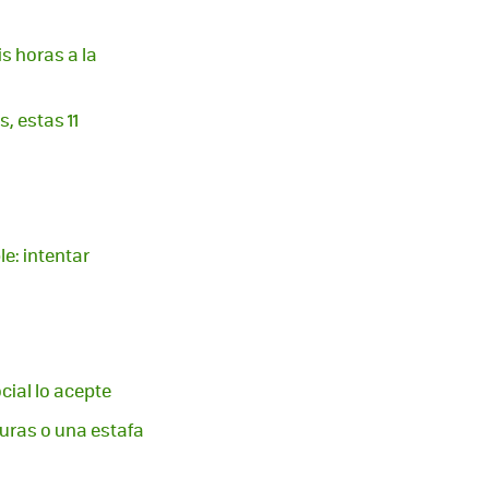
is horas a la
, estas 11
le: intentar
cial lo acepte
guras o una estafa