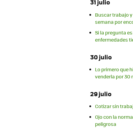
31 julio
Buscar trabajo y 
semana por enco
Si la pregunta es
enfermedades ti
30 julio
Lo primero que hi
venderla por 30 
29 julio
Cotizar sin traba
Ojo con la norma
peligrosa