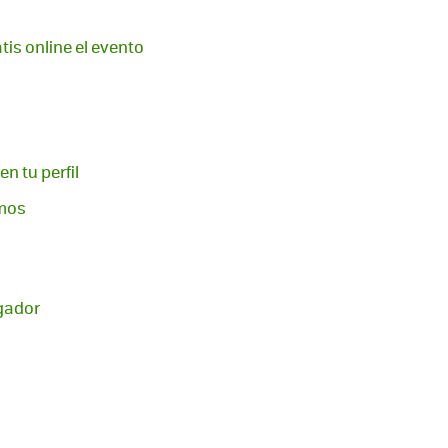
is online el evento
n tu perfil
amos
egador