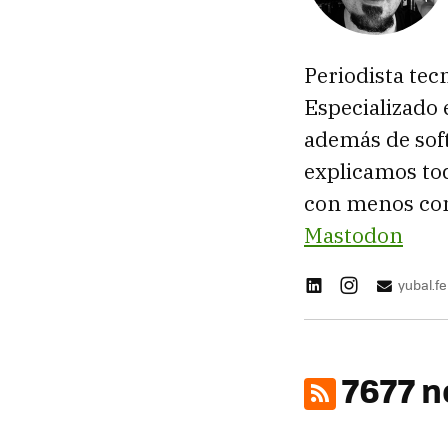
Periodista tec
Especializado 
además de sof
explicamos tod
con menos con
Mastodon
yubal.
7677 n