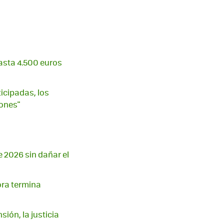
asta 4.500 euros
ticipadas, los
ones"
e 2026 sin dañar el
ora termina
ión, la justicia