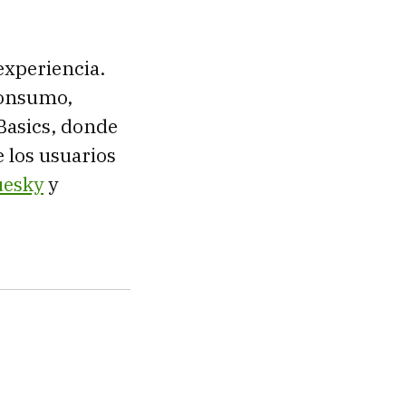
experiencia.
consumo,
Basics, donde
 los usuarios
uesky
y