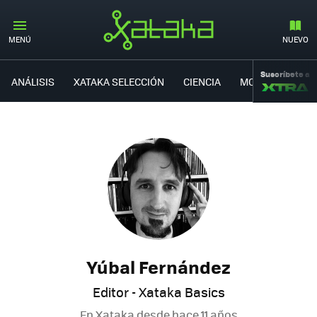
MENÚ
NUEVO
Suscríbete a
ANÁLISIS
XATAKA SELECCIÓN
CIENCIA
MOVILIDAD
Yúbal Fernández
Editor - Xataka Basics
En Xataka desde
hace 11 años