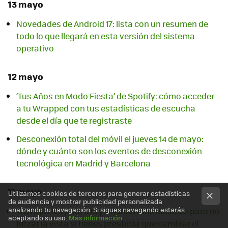
13 mayo
Novedades de Android 17: lista con un resumen de
todo lo que llegará en esta versión del sistema
operativo
12 mayo
‘Tus Años en Modo Fiesta’ de Spotify: cómo acceder
a tu Wrapped con tus estadísticas de escucha
desde el día que te registraste
Desconexión total del móvil el jueves 14 de mayo:
dónde y cuánto son los eventos de desconexión
tecnológica en Madrid y Barcelona
11 mayo
Utilizamos cookies de terceros para generar estadísticas
de audiencia y mostrar publicidad personalizada
analizando tu navegación. Si sigues navegando estarás
Tres ajustes para iOS y Android más eficaces para no
aceptando su uso.
Más información
forzar la vista si tienes presbicia que cambiar el