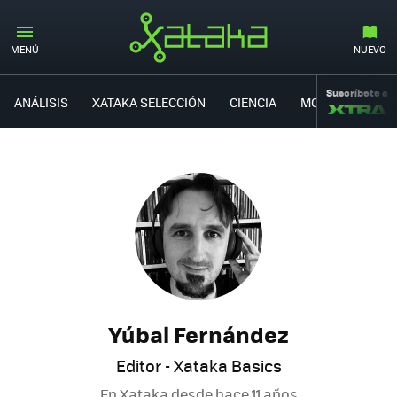
MENÚ
NUEVO
Suscríbete a
ANÁLISIS
XATAKA SELECCIÓN
CIENCIA
MOVILIDAD
Yúbal Fernández
Editor - Xataka Basics
En Xataka desde
hace 11 años