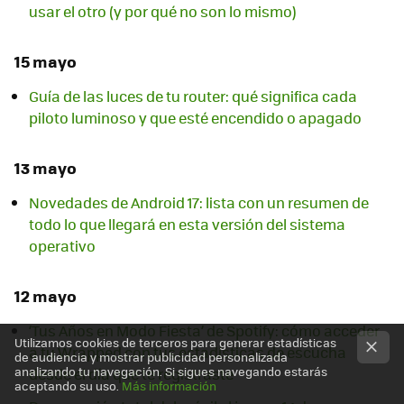
usar el otro (y por qué no son lo mismo)
15 mayo
Guía de las luces de tu router: qué significa cada
piloto luminoso y que esté encendido o apagado
13 mayo
Novedades de Android 17: lista con un resumen de
todo lo que llegará en esta versión del sistema
operativo
12 mayo
‘Tus Años en Modo Fiesta’ de Spotify: cómo acceder
Utilizamos cookies de terceros para generar estadísticas
a tu Wrapped con tus estadísticas de escucha
de audiencia y mostrar publicidad personalizada
analizando tu navegación. Si sigues navegando estarás
desde el día que te registraste
aceptando su uso.
Más información