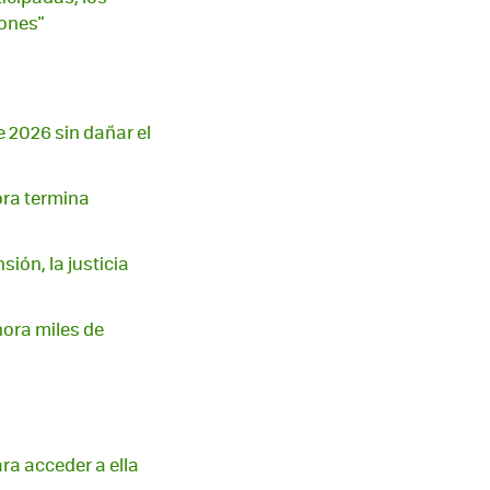
ones"
e 2026 sin dañar el
ora termina
ión, la justicia
hora miles de
ara acceder a ella