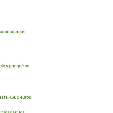
 recomendamos
io y por qué no
asta 4.500 euros
ticipadas, los