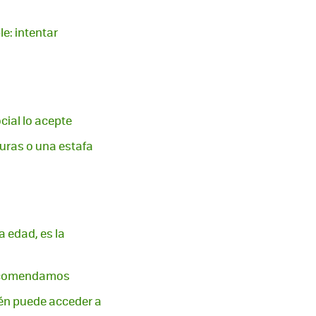
le: intentar
cial lo acepte
guras o una estafa
a edad, es la
 recomendamos
ién puede acceder a