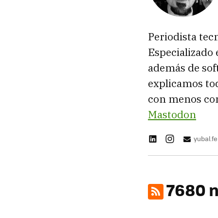
Periodista tec
Especializado 
además de sof
explicamos tod
con menos con
Mastodon
yubal.
7680 n