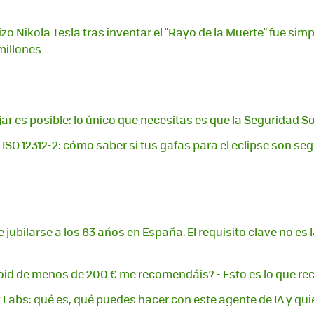
zo Nikola Tesla tras inventar el "Rayo de la Muerte" fue simp
millones
jar es posible: lo único que necesitas es que la Seguridad So
 ISO 12312-2: cómo saber si tus gafas para el eclipse son se
jubilarse a los 63 años en España. El requisito clave no es l
roid de menos de 200 € me recomendáis? - Esto es lo que
y Labs: qué es, qué puedes hacer con este agente de IA y qu