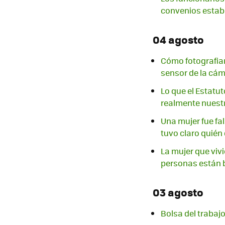
convenios estab
04 agosto
Cómo fotografiar 
sensor de la cá
Lo que el Estatut
realmente nuestr
Una mujer fue fa
tuvo claro quién 
La mujer que vivi
personas están
03 agosto
Bolsa del trabajo