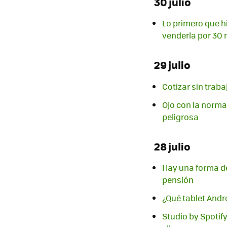
30 julio
Lo primero que hi
venderla por 30 
29 julio
Cotizar sin traba
Ojo con la norma
peligrosa
28 julio
Hay una forma de 
pensión
¿Qué tablet And
Studio by Spotif