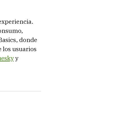
experiencia.
consumo,
Basics, donde
 los usuarios
uesky
y