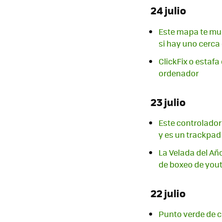
24 julio
Este mapa te mue
si hay uno cerca
ClickFix o estaf
ordenador
23 julio
Este controlador
y es un trackpad
La Velada del Añ
de boxeo de yout
22 julio
Punto verde de c