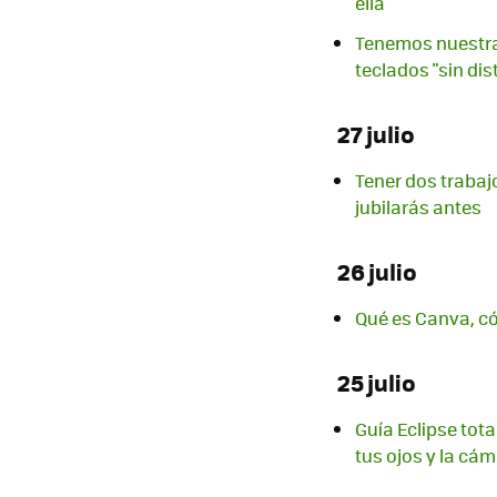
ella
Tenemos nuestra 
teclados "sin di
27 julio
Tener dos trabaj
jubilarás antes
26 julio
Qué es Canva, c
25 julio
Guía Eclipse tota
tus ojos y la cám