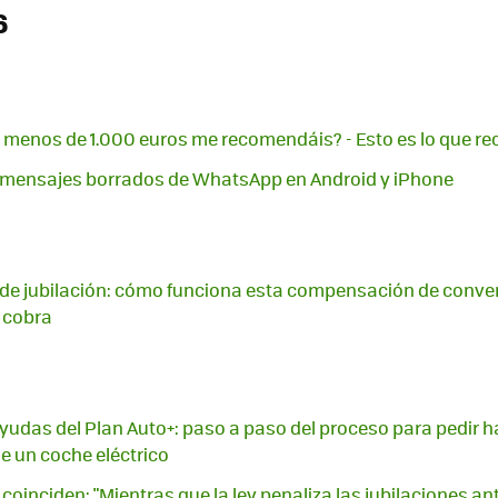
6
de menos de 1.000 euros me recomendáis? - Esto es lo que
mensajes borrados de WhatsApp en Android y iPhone
 de jubilación: cómo funciona esta compensación de conven
 cobra
yudas del Plan Auto+: paso a paso del proceso para pedir h
e un coche eléctrico
coinciden: "Mientras que la ley penaliza las jubilaciones an