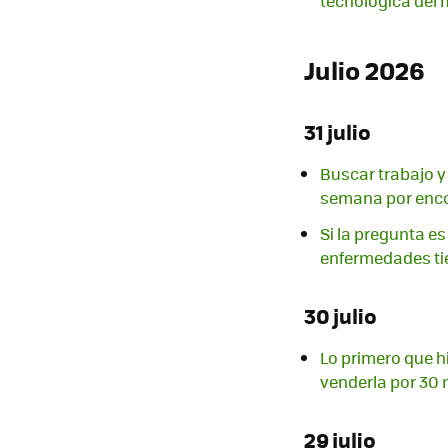
tecnológica del
Julio 2026
31 julio
Buscar trabajo y 
semana por enco
Si la pregunta es
enfermedades ti
30 julio
Lo primero que hi
venderla por 30 
29 julio