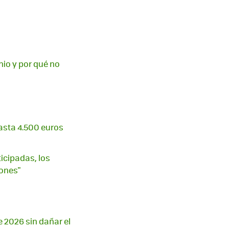
io y por qué no
asta 4.500 euros
ticipadas, los
ones"
e 2026 sin dañar el