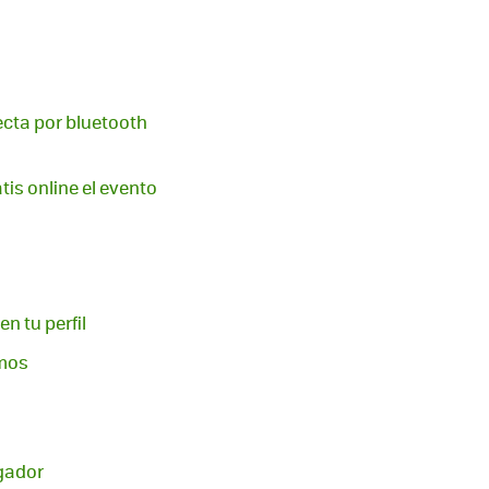
ecta por bluetooth
is online el evento
n tu perfil
amos
egador