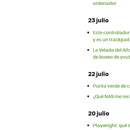
ordenador
23 julio
Este controlador
y es un trackpad
La Velada del Añ
de boxeo de yout
22 julio
Punto verde de c
¿Qué NAS me rec
20 julio
Playwright: qué 