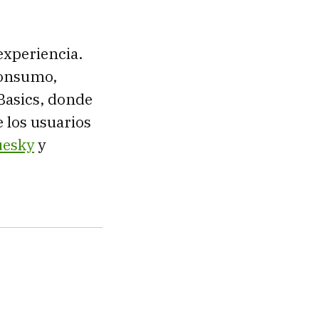
experiencia.
consumo,
Basics, donde
 los usuarios
uesky
y