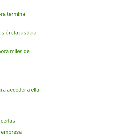
ora termina
ión, la justicia
hora miles de
ara acceder a ella
cerlas
n empresa