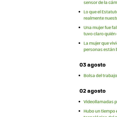
sensor de la cá
Lo que el Estatut
realmente nuestr
Una mujer fue fa
tuvo claro quién 
La mujer que vivi
personas están
03 agosto
Bolsa del trabajo
02 agosto
Videollamadas p
Hubo un tiempo e