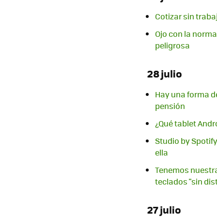
Cotizar sin traba
Ojo con la norma
peligrosa
28 julio
Hay una forma de 
pensión
¿Qué tablet And
Studio by Spotif
ella
Tenemos nuestra 
teclados "sin di
27 julio