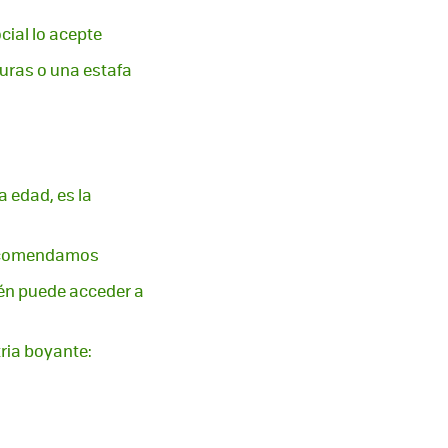
cial lo acepte
guras o una estafa
a edad, es la
 recomendamos
ién puede acceder a
ria boyante: