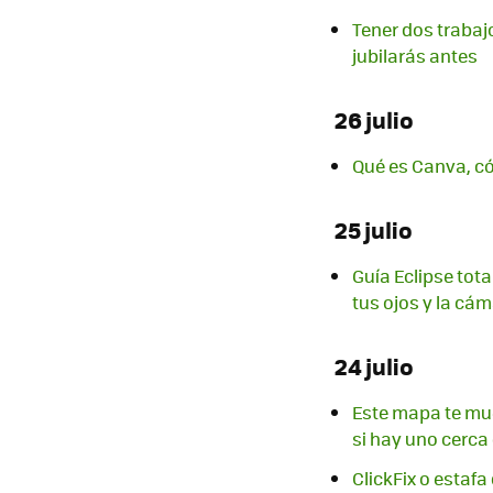
Tener dos trabaj
jubilarás antes
26 julio
Qué es Canva, c
25 julio
Guía Eclipse tota
tus ojos y la cám
24 julio
Este mapa te mue
si hay uno cerca
ClickFix o estaf