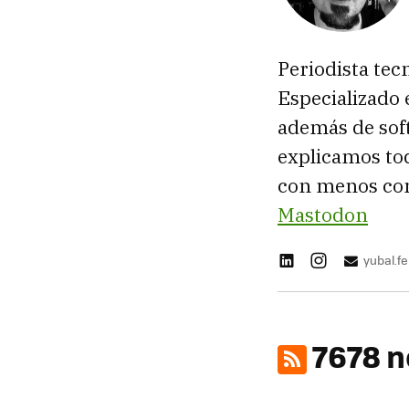
Periodista tec
Especializado 
además de sof
explicamos tod
con menos con
Mastodon
yubal.
7678 n