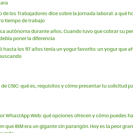
mara
o de los Trabajadores dice sobre la jornada laboral: a qué h
o tiempo de trabajo
lsa autónoma durante años. Cuando tuvo que cobrar su pens
debía poner la diferencia
ó hasta los 117 años tenía un yogur favorito: un yogur que a
 buscando
 de CSIC: qué es, requisitos y cómo presentar tu solicitud p
or WhastApp Web: qué opciones ofrecen y cómo puedes ha
n que IBM era un gigante sin parangón. Hoy es la peor gra