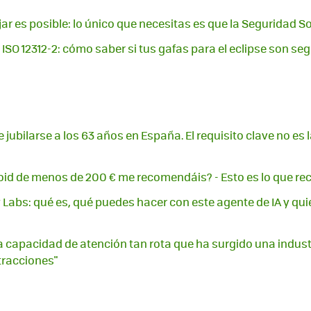
jar es posible: lo único que necesitas es que la Seguridad So
 ISO 12312-2: cómo saber si tus gafas para el eclipse son se
jubilarse a los 63 años en España. El requisito clave no es l
roid de menos de 200 € me recomendáis? - Esto es lo que
y Labs: qué es, qué puedes hacer con este agente de IA y qu
capacidad de atención tan rota que ha surgido una indust
stracciones"