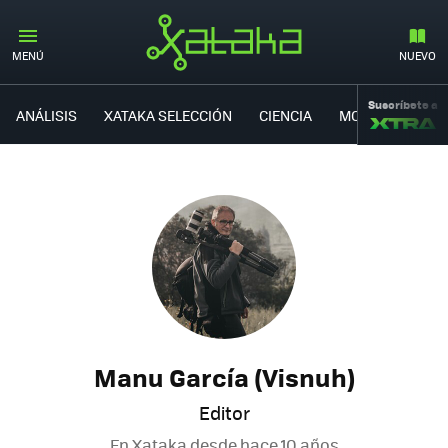
MENÚ
NUEVO
Suscríbete a
ANÁLISIS
XATAKA SELECCIÓN
CIENCIA
MOVILIDAD
Manu García (Visnuh)
Editor
En Xataka desde
hace 10 años