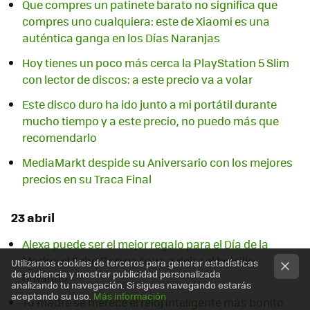
Que compres un patinete barato no significa que
compres uno cualquiera: este de Xiaomi es una
auténtica ganga en los Días Naranjas
Hoy tienes un poco más cerca la PlayStation 5 Slim
con lector de discos: a este precio va a volar
Este disco duro ha ido junto a mi portátil durante
mucho tiempo y a este precio, no puedo más que
recomendarlo
MediaMarkt despide su Aniversario con los mejores
precios en su Traca Final
23 abril
Alexa puede ser el mejor regalo para el Día de la
Madre: el Echo Pop no te va a dejar el bolsillo
Utilizamos cookies de terceros para generar estadísticas
de audiencia y mostrar publicidad personalizada
tiritando
analizando tu navegación. Si sigues navegando estarás
aceptando su uso.
Más información
Tu madre se merece el reloj inteligente más bonito