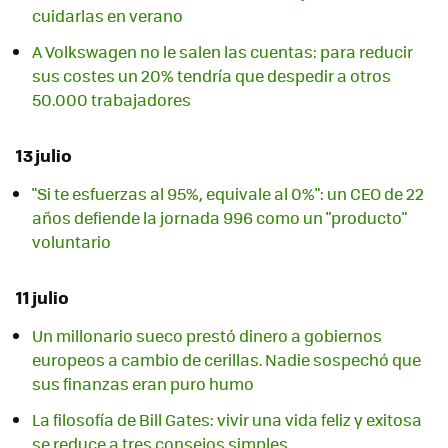
cuidarlas en verano
A Volkswagen no le salen las cuentas: para reducir
sus costes un 20% tendría que despedir a otros
50.000 trabajadores
13 julio
"Si te esfuerzas al 95%, equivale al 0%": un CEO de 22
años defiende la jornada 996 como un "producto"
voluntario
11 julio
Un millonario sueco prestó dinero a gobiernos
europeos a cambio de cerillas. Nadie sospechó que
sus finanzas eran puro humo
La filosofía de Bill Gates: vivir una vida feliz y exitosa
se reduce a tres consejos simples