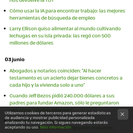
Cómo usar la IA para encontrar trabajo: las mejores
herramientas de búsqueda de empleo
Larry Ellison quiso alimentar al mundo cultivando
lechugas en su isla privada: las regó con 500
millones de dólares
03 junio
Abogados y notarios coinciden: "Al hacer
testamento es un acierto dejar bienes concretos a
cada hijo y la vivienda solo a uno"
Cuando Jeff Bezos pidió 240.000 dólares a sus
padres para fundar Amazon, sólo le preguntaron
una cosa: "¿Qué es Internet?"
Utilizamos cookies de terceros para generar estadísticas
de audiencia y mostrar publicidad personalizada
España fue durante años una tierra de
analizando tu navegación. Si sigues navegando estarás
oportunidades para los inmigrantes rumanos:
aceptando su uso.
Más información