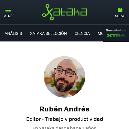
MENÚ
NUEVO
Suscríbete a
ANÁLISIS
XATAKA SELECCIÓN
CIENCIA
MOVILIDAD
Rubén Andrés
Editor - Trabajo y productividad
En Xataka desde
hace 3 años