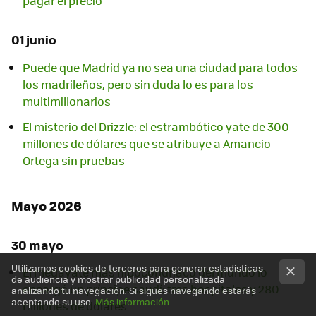
pagar el precio
01 junio
Puede que Madrid ya no sea una ciudad para todos
los madrileños, pero sin duda lo es para los
multimillonarios
El misterio del Drizzle: el estrambótico yate de 300
millones de dólares que se atribuye a Amancio
Ortega sin pruebas
Mayo 2026
30 mayo
Utilizamos cookies de terceros para generar estadísticas
El megayate más hipocondríaco del mundo lo
de audiencia y mostrar publicidad personalizada
encargó un príncipe saudí: tres hospitales y 280
analizando tu navegación. Si sigues navegando estarás
aceptando su uso.
Más información
millones de dólares