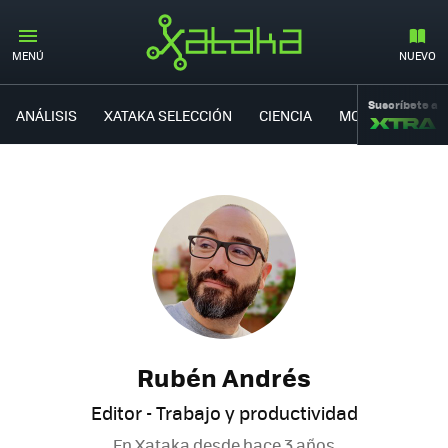
MENÚ
NUEVO
Suscríbete a
ANÁLISIS
XATAKA SELECCIÓN
CIENCIA
MOVILIDAD
Rubén Andrés
Editor - Trabajo y productividad
En Xataka desde
hace 3 años