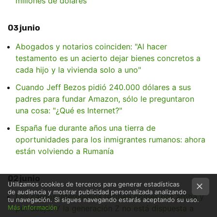
millones de dólares
03 junio
Abogados y notarios coinciden: "Al hacer
testamento es un acierto dejar bienes concretos a
cada hijo y la vivienda solo a uno"
Cuando Jeff Bezos pidió 240.000 dólares a sus
padres para fundar Amazon, sólo le preguntaron
una cosa: "¿Qué es Internet?"
España fue durante años una tierra de
oportunidades para los inmigrantes rumanos: ahora
están volviendo a Rumanía
02 junio
Utilizamos cookies de terceros para generar estadísticas
de audiencia y mostrar publicidad personalizada analizando
Los cargos intermedios reciben golpes por arriba y
tu navegación. Si sigues navegando estarás aceptando su uso.
por abajo. Y la generación Z no está dispuesta a
Más información