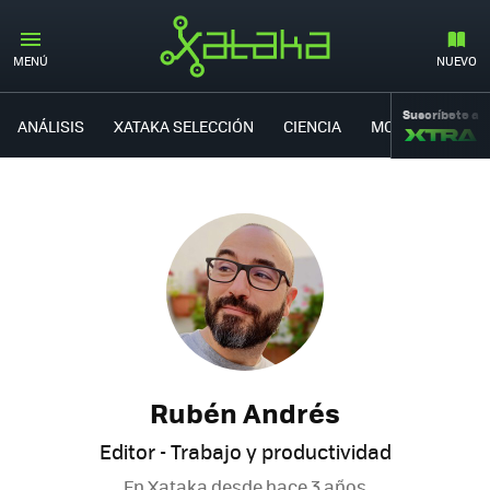
MENÚ
NUEVO
Suscríbete a
ANÁLISIS
XATAKA SELECCIÓN
CIENCIA
MOVILIDAD
Rubén Andrés
Editor - Trabajo y productividad
En Xataka desde
hace 3 años