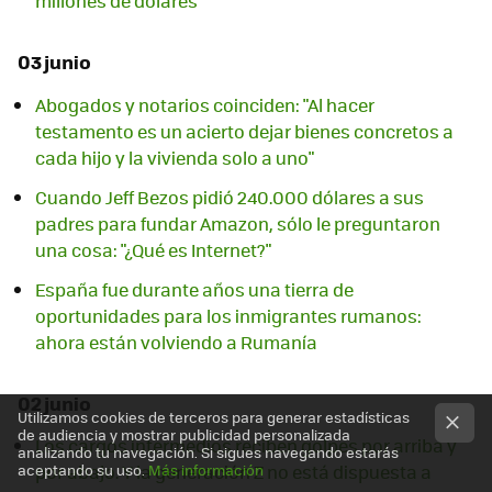
millones de dólares
03 junio
Abogados y notarios coinciden: "Al hacer
testamento es un acierto dejar bienes concretos a
cada hijo y la vivienda solo a uno"
Cuando Jeff Bezos pidió 240.000 dólares a sus
padres para fundar Amazon, sólo le preguntaron
una cosa: "¿Qué es Internet?"
España fue durante años una tierra de
oportunidades para los inmigrantes rumanos:
ahora están volviendo a Rumanía
02 junio
Utilizamos cookies de terceros para generar estadísticas
de audiencia y mostrar publicidad personalizada
Los cargos intermedios reciben golpes por arriba y
analizando tu navegación. Si sigues navegando estarás
por abajo. Y la generación Z no está dispuesta a
aceptando su uso.
Más información