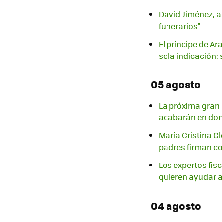
David Jiménez, a
funerarios"
El príncipe de A
sola indicación:
05 agosto
La próxima gran i
acabarán en do
María Cristina C
padres firman c
Los expertos fis
quieren ayudar a
04 agosto