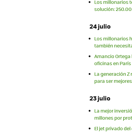
Los millonarios t
solución: 250.0
24 julio
Los millonarios 
también necesita
Amancio Ortega h
oficinas en Parí
La generación Z 
para ser mejores
23 julio
La mejor inversi
millones por pro
El jet privado de