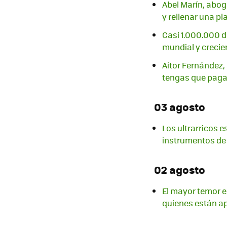
Abel Marín, abog
y rellenar una pl
Casi 1.000.000 d
mundial y creci
Aitor Fernández,
tengas que paga
03 agosto
Los ultrarricos 
instrumentos de 
02 agosto
El mayor temor er
quienes están ap