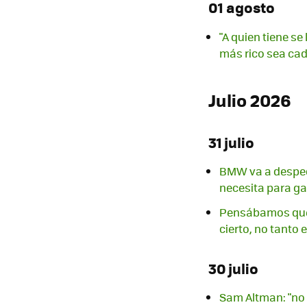
01 agosto
"A quien tiene se
más rico sea cad
Julio 2026
31 julio
BMW va a desped
necesita para ga
Pensábamos que e
cierto, no tanto
30 julio
Sam Altman: "no 