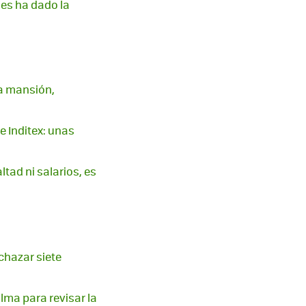
les ha dado la
na mansión,
e Inditex: unas
tad ni salarios, es
chazar siete
alma para revisar la