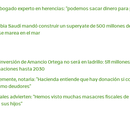
bogado experto en herencias: "podemos sacar dinero para 
rabia Saudí mandó construir un superyate de 500 millones d
 se marea en el mar
nversión de Amancio Ortega no será en ladrillo: 511 millone
naciones hasta 2030
lemente, notaria: "Hacienda entiende que hay donación si c
omo deudores"
cales advierten: "Hemos visto muchas masacres fiscales de
 sus hijos"