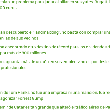
enían un problema para jugar al billar en sus yates. Bugatti 
000 euros
han descubierto el "landmaxxing": no basta con comprar u
n las de sus vecinos
a encontrado otro destino de récord para los dividendos d
s por más de 800 millones
no aguanta más de un año en sus empleos: no es por desleal
 profesionales
ón de Tom Hanks no fue una empresa ni una mansión: fue re
tagonizar Forrest Gump
l emir de Catar es tan grande que alteró el tráfico aéreo de P