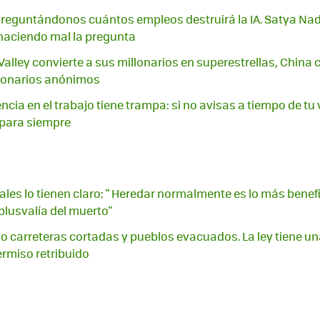
eguntándonos cuántos empleos destruirá la IA. Satya Nade
haciendo mal la pregunta
 Valley convierte a sus millonarios en superestrellas, China
llonarios anónimos
cia en el trabajo tiene trampa: si no avisas a tiempo de tu
 para siempre
ales lo tienen claro: " Heredar normalmente es lo más benef
plusvalía del muerto"
do carreteras cortadas y pueblos evacuados. La ley tiene u
ermiso retribuido