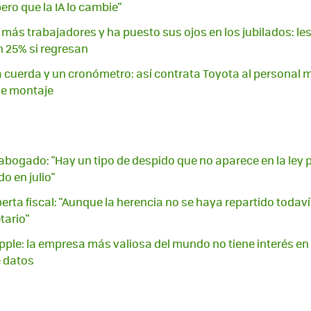
ero que la IA lo cambie"
más trabajadores y ha puesto sus ojos en los jubilados: le
 25% si regresan
na cuerda y un cronómetro: así contrata Toyota al personal
de montaje
 abogado: "Hay un tipo de despido que no aparece en la ley 
do en julio"
erta fiscal: "Aunque la herencia no se haya repartido todav
tario"
ple: la empresa más valiosa del mundo no tiene interés en in
e datos