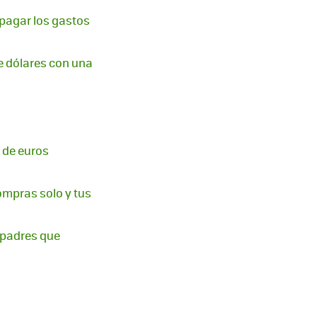
pagar los gastos
e dólares con una
s de euros
ompras solo y tus
 padres que