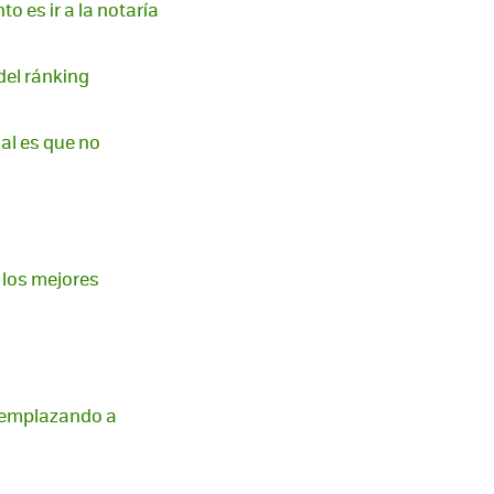
 es ir a la notaría
del ránking
mal es que no
 los mejores
 reemplazando a