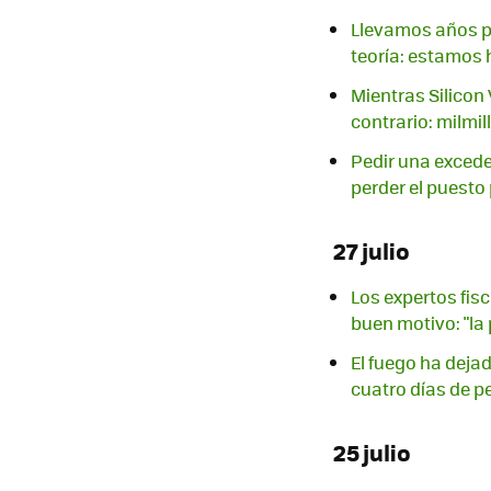
Llevamos años pr
teoría: estamos 
Mientras Silicon
contrario: milmi
Pedir una exceden
perder el puesto
27 julio
Los expertos fisc
buen motivo: "la 
El fuego ha deja
cuatro días de p
25 julio