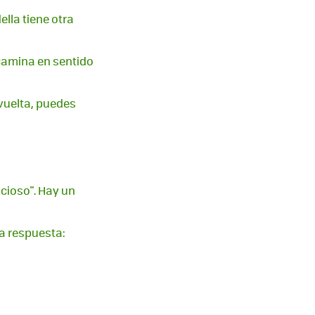
lla tiene otra
 camina en sentido
 vuelta, puedes
icioso". Hay un
na respuesta: