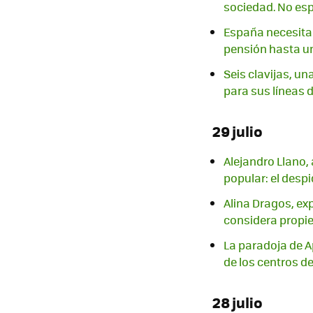
sociedad. No esp
España necesita 
pensión hasta un
Seis clavijas, u
para sus líneas 
29 julio
Alejandro Llano,
popular: el despi
Alina Dragos, exp
considera propie
La paradoja de Ap
de los centros d
28 julio