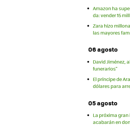
Amazon ha supera
da: vender 15 mi
Zara hizo millon
las mayores fami
06 agosto
David Jiménez, a
funerarios"
El príncipe de A
dólares para arr
05 agosto
La próxima gran i
acabarán en do