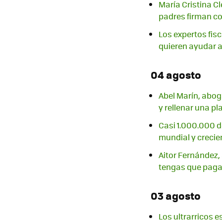
María Cristina C
padres firman c
Los expertos fis
quieren ayudar a
04 agosto
Abel Marín, abog
y rellenar una pl
Casi 1.000.000 d
mundial y creci
Aitor Fernández,
tengas que paga
03 agosto
Los ultrarricos 