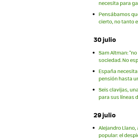
necesita para ga
Pensábamos que e
cierto, no tanto
30 julio
Sam Altman: "no 
sociedad. No esp
España necesita 
pensión hasta un
Seis clavijas, u
para sus líneas 
29 julio
Alejandro Llano,
popular: el despi