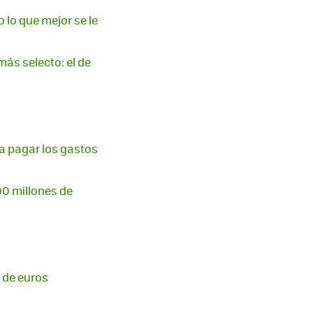
 lo que mejor se le
ás selecto: el de
a pagar los gastos
00 millones de
s de euros