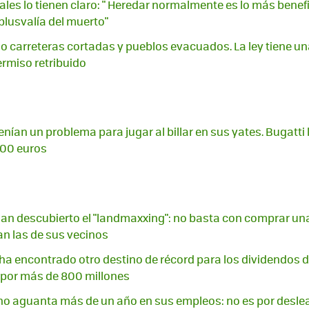
ales lo tienen claro: " Heredar normalmente es lo más benef
plusvalía del muerto"
do carreteras cortadas y pueblos evacuados. La ley tiene u
ermiso retribuido
enían un problema para jugar al billar en sus yates. Bugatti 
000 euros
han descubierto el "landmaxxing": no basta con comprar u
n las de sus vecinos
a encontrado otro destino de récord para los dividendos d
s por más de 800 millones
no aguanta más de un año en sus empleos: no es por desleal