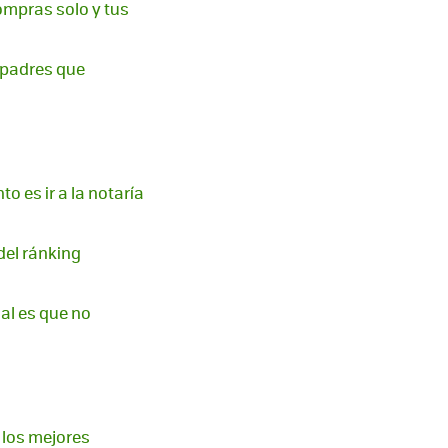
ompras solo y tus
 padres que
 es ir a la notaría
del ránking
mal es que no
 los mejores