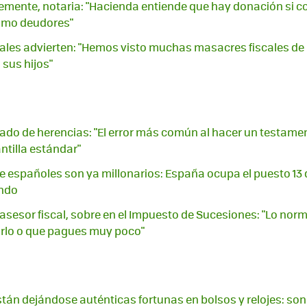
lemente, notaria: "Hacienda entiende que hay donación si c
omo deudores"
cales advierten: "Hemos visto muchas masacres fiscales de
 sus hijos"
ado de herencias: "El error más común al hacer un testamento
antilla estándar"
e españoles son ya millonarios: España ocupa el puesto 13 
endo
 asesor fiscal, sobre en el Impuesto de Sucesiones: "Lo nor
rlo o que pagues muy poco"
están dejándose auténticas fortunas en bolsos y relojes: son