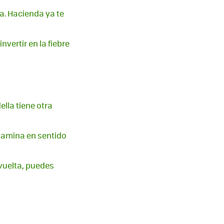
ía. Hacienda ya te
vertir en la fiebre
lla tiene otra
 camina en sentido
 vuelta, puedes