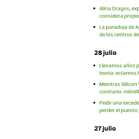
Alina Dragos, exp
considera propie
La paradoja de Ap
de los centros d
28 julio
Llevamos años pr
teoría: estamos 
Mientras Silicon
contrario: milmi
Pedir una exceden
perder el puesto
27 julio