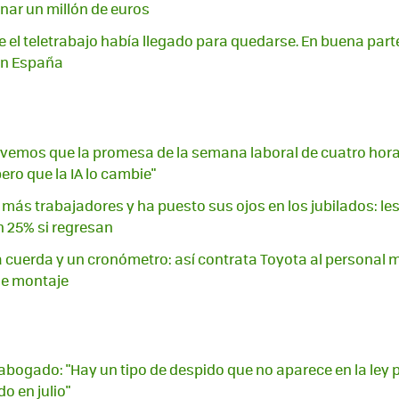
nar un millón de euros
l teletrabajo había llegado para quedarse. En buena part
 en España
vemos que la promesa de la semana laboral de cuatro horas
ero que la IA lo cambie"
más trabajadores y ha puesto sus ojos en los jubilados: le
 25% si regresan
na cuerda y un cronómetro: así contrata Toyota al personal
de montaje
 abogado: "Hay un tipo de despido que no aparece en la ley 
do en julio"