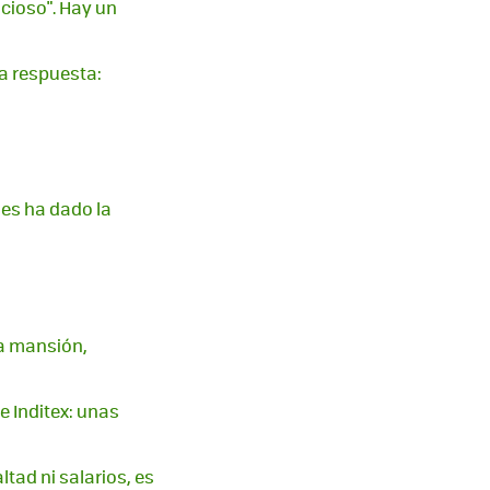
icioso". Hay un
na respuesta:
les ha dado la
na mansión,
e Inditex: unas
tad ni salarios, es