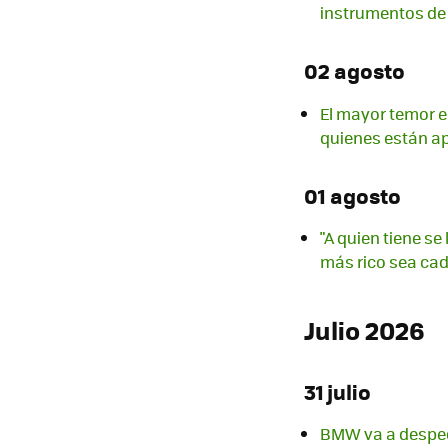
instrumentos de 
02 agosto
El mayor temor er
quienes están ap
01 agosto
"A quien tiene se
más rico sea cad
Julio 2026
31 julio
BMW va a desped