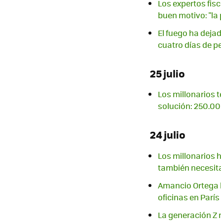
Los expertos fisc
buen motivo: "la 
El fuego ha deja
cuatro días de p
25 julio
Los millonarios t
solución: 250.0
24 julio
Los millonarios 
también necesita
Amancio Ortega h
oficinas en Parí
La generación Z 