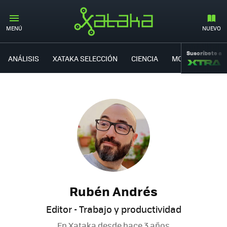
MENÚ
NUEVO
Suscríbete a
ANÁLISIS
XATAKA SELECCIÓN
CIENCIA
MOVILIDAD
Rubén Andrés
Editor - Trabajo y productividad
En Xataka desde
hace 3 años