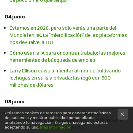
04 junio
Estamos en 2026, pero solo verás una parte del
Mundial en 4K. La "mierdificación" de las plataformas
nos devuelve la TDT
Cómo usar la IA para encontrar trabajo: las mejores
herramientas de búsqueda de empleo
Larry Ellison quiso alimentar al mundo cultivando
lechugas en su isla privada: las regó con 500
millones de dólares
03 junio
Abogados y notarios coinciden: "Al hacer
Utilizamos cookies de terceros para generar estadísticas
de audiencia y mostrar publicidad personalizada
testamento es un acierto dejar bienes concretos a
analizando tu navegación. Si sigues navegando estarás
cada hijo y la vivienda solo a uno"
aceptando su uso.
Más información