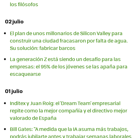
los filósofos
02 julio
El plan de unos millonarios de Silicon Valley para
construir una ciudad fracasaron por falta de agua.
Su solución: fabricar barcos
La generación Z está siendo un desafío para las
empresas: el 95% de los jóvenes se las apaña para
escaquearse
01 julio
Inditex y Juan Roig: el 'Dream Team' empresarial
repite como la mejor compañía y el directivo mejor
valorado de España
Bill Gates: "A medida que la IA asuma más trabajos,
podrás jubilarte antes y trabajar semanas laborales