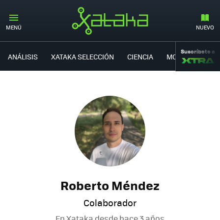
MENÚ
NUEVO
Suscríbete a
ANÁLISIS
XATAKA SELECCIÓN
CIENCIA
MOVILIDAD
Roberto Méndez
Colaborador
En Xataka desde
hace 3 años