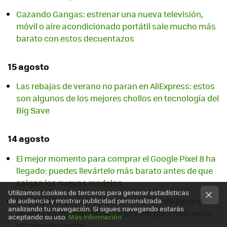
Cazando Gangas: estrenar una nueva televisión,
móvil o aire acondicionado portátil sale mucho más
barato con estos decuentazos
15 agosto
Las rebajas de verano no paran en AliExpress: estos
son algunos de los mejores chollos en tecnología del
Big Save
14 agosto
El mejor momento para comprar el Google Pixel 8 ha
llegado: puedes llevártelo más barato antes de que
salgan los nuevos modelos
Utilizamos cookies de terceros para generar estadísticas
Más barato que nunca este ventilador de pie que
de audiencia y mostrar publicidad personalizada
analizando tu navegación. Si sigues navegando estarás
ofrece una potente brisa de aire frio para sobrevivir
aceptando su uso.
Más información
al calor de agosto