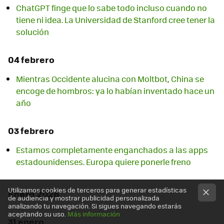
ChatGPT finge que lo sabe todo incluso cuando no
tiene ni idea. La Universidad de Stanford cree tener la
solución
04 febrero
Mientras Occidente alucina con Moltbot, China se
encoge de hombros: ya lo habían inventado hace un
año
03 febrero
Estamos completamente enganchados a las apps
estadounidenses. Europa quiere ponerle freno
Utilizamos cookies de terceros para generar estadísticas
Enero 2026
de audiencia y mostrar publicidad personalizada
analizando tu navegación. Si sigues navegando estarás
aceptando su uso.
Más información
31 enero