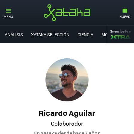
MENÚ
NUEVO
Suscríbete a
ANÁLISIS
XATAKA SELECCIÓN
CIENCIA
MOVILIDAD
Ricardo Aguilar
Colaborador
En Xataka desde
hace 7 años