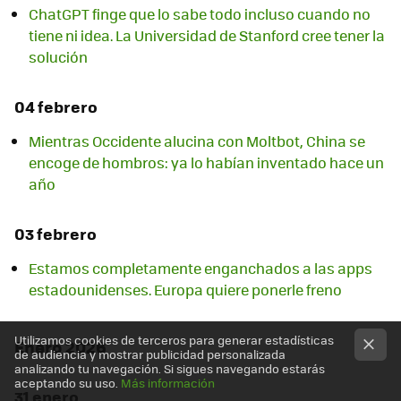
ChatGPT finge que lo sabe todo incluso cuando no
tiene ni idea. La Universidad de Stanford cree tener la
solución
04 febrero
Mientras Occidente alucina con Moltbot, China se
encoge de hombros: ya lo habían inventado hace un
año
03 febrero
Estamos completamente enganchados a las apps
estadounidenses. Europa quiere ponerle freno
Utilizamos cookies de terceros para generar estadísticas
Enero 2026
de audiencia y mostrar publicidad personalizada
analizando tu navegación. Si sigues navegando estarás
aceptando su uso.
Más información
31 enero