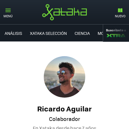
MENÚ
NUEVO
Suscríbete a
ANÁLISIS
XATAKA SELECCIÓN
CIENCIA
MOVILIDAD
Ricardo Aguilar
Colaborador
En Xataka desde
hace 7 años